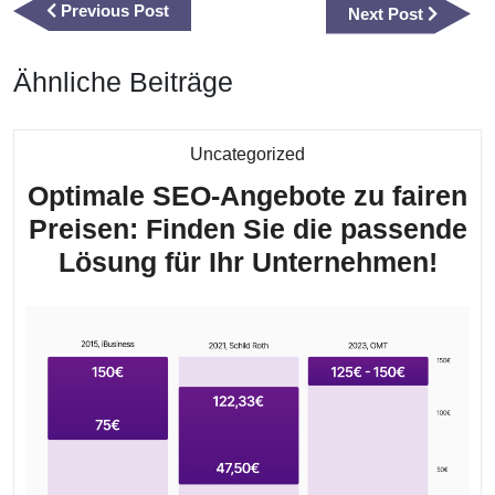
Previous
Previous Post
Next
Next Post
Post
Post
Ähnliche Beiträge
Kategorie
Uncategorized
Optimale SEO-Angebote zu fairen
Preisen: Finden Sie die passende
Opti
Lösung für Ihr Unternehmen!
SEO
Ang
zu
fair
Prei
Fin
Sie