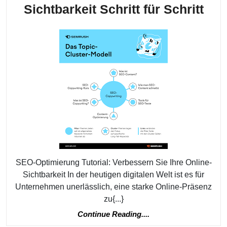
SEO
Sichtbarkeit Schritt für Schritt
Opt
Tuto
Ver
Sie
Ihre
Onl
Sic
Schr
für
Schr
SEO-Optimierung Tutorial: Verbessern Sie Ihre Online-
Sichtbarkeit In der heutigen digitalen Welt ist es für
Unternehmen unerlässlich, eine starke Online-Präsenz
zu{...}
Continue
Continue Reading....
Reading....