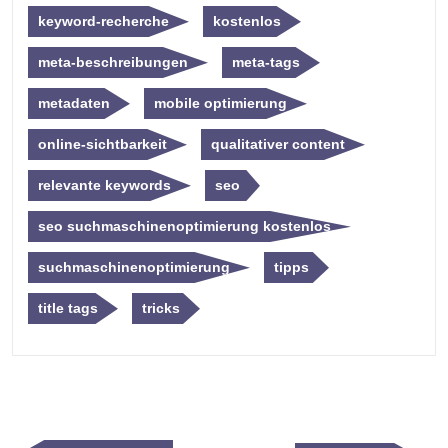
keyword-recherche
kostenlos
meta-beschreibungen
meta-tags
metadaten
mobile optimierung
online-sichtbarkeit
qualitativer content
relevante keywords
seo
seo suchmaschinenoptimierung kostenlos
suchmaschinenoptimierung
tipps
title tags
tricks
Beitragsnavigation