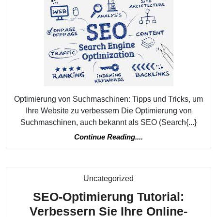
Suchmaschine
Tipps
und
Tricks
zur
Verbesserung
Ihrer
Optimierung von Suchmaschinen: Tipps und Tricks, um
Website
Ihre Website zu verbessern Die Optimierung von
Suchmaschinen, auch bekannt als SEO (Search{...}
Continue
Continue Reading....
Reading....
Kategorie
Uncategorized
SEO-Optimierung Tutorial:
Verbessern Sie Ihre Online-