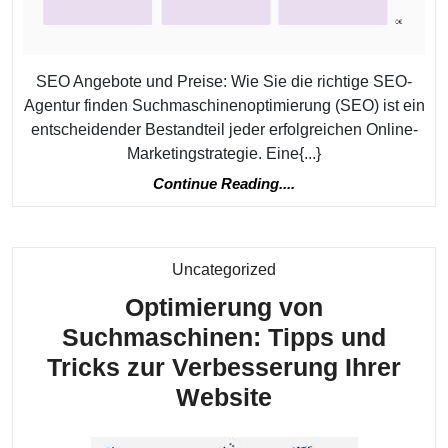
die
pas
SEO Angebote und Preise: Wie Sie die richtige SEO-
Lös
Agentur finden Suchmaschinenoptimierung (SEO) ist ein
für
entscheidender Bestandteil jeder erfolgreichen Online-
Ihr
Marketingstrategie. Eine{...}
Unt
Continue
Continue Reading....
Reading....
Kategorie
Uncategorized
Optimierung von
Suchmaschinen: Tipps und
Tricks zur Verbesserung Ihrer
Optimierung
Website
von