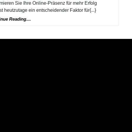
mieren Sie Ihre Online-Präsenz für mehr Erfolg
Sankt
heutzutage ein entscheidender Faktor für{...}
Augustin
Continue
nue Reading....
Reading....