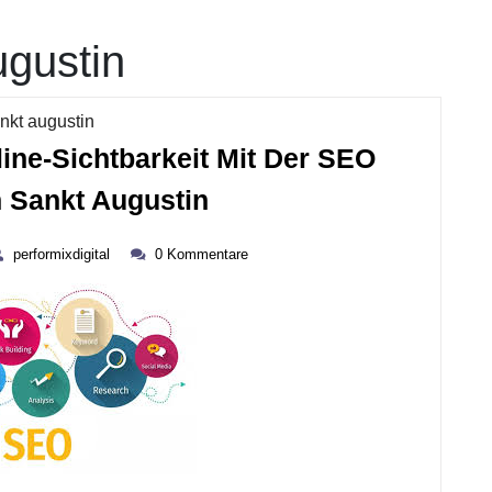
ugustin
Kategorie
nkt augustin
line-Sichtbarkeit Mit Der SEO
Optimieren
n Sankt Augustin
Sie
performixdigital
Ihre
performixdigital
0 Kommentare
ember
Online-
5
Sichtbarkeit
Mit
Der
SEO
Agentur
In