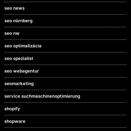
seo news
seo nürnberg
seo nw
seo optimalizácia
seo spezialist
seo webagentur
seomarketing
service suchmaschinenoptimierung
shopify
shopware