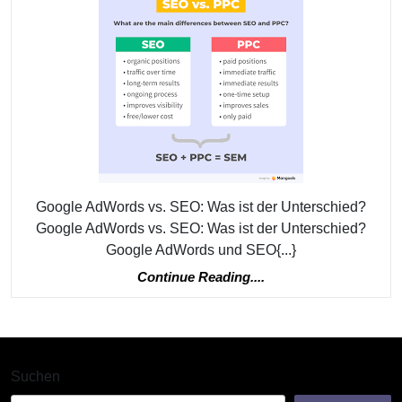
AdWor
Und
SEO
Für
Ihr
Online
Market
Google AdWords vs. SEO: Was ist der Unterschied?
Erfolg
Google AdWords vs. SEO: Was ist der Unterschied?
Google AdWords und SEO{...}
Continue
Continue Reading....
Reading....
Suchen