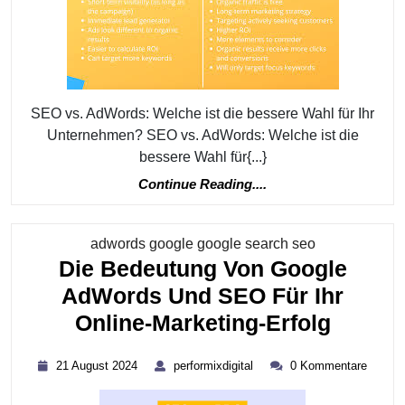
Strategie
Für
Ihr
Unternehmen
Wählen
SEO vs. AdWords: Welche ist die bessere Wahl für Ihr
Unternehmen? SEO vs. AdWords: Welche ist die
bessere Wahl für{...}
Continue
Continue Reading....
Reading....
Kategorie
adwords google google search seo
Die Bedeutung Von Google
AdWords Und SEO Für Ihr
Die
Online-Marketing-Erfolg
Bedeu
21
performixdigital
21 August 2024
performixdigital
0 Kommentare
Von
August
2024
Googl