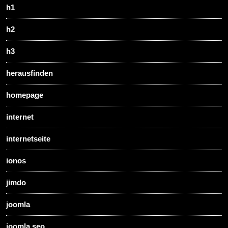
h1
h2
h3
herausfinden
homepage
internet
internetseite
ionos
jimdo
joomla
joomla seo