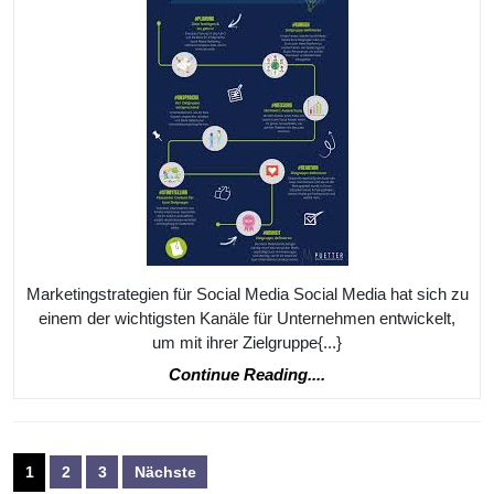
Media:
Tipps
Und
Tricks
Für
Ihren
Erfolg
Marketingstrategien für Social Media Social Media hat sich zu
einem der wichtigsten Kanäle für Unternehmen entwickelt,
um mit ihrer Zielgruppe{...}
Continue
Continue Reading....
Reading....
Seitennummerierung
1
2
3
Nächste