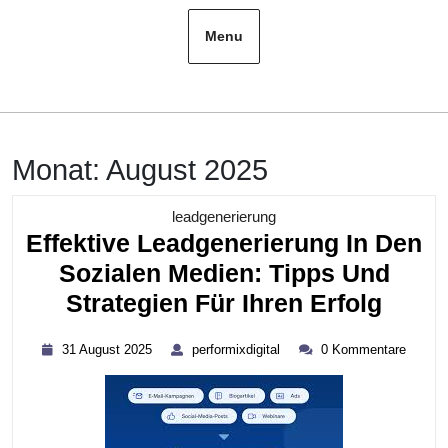
Menu
Monat:
August 2025
Kategorie
leadgenerierung
Effektive Leadgenerierung In Den
Sozialen Medien: Tipps Und
Effek
Strategien Für Ihren Erfolg
Lead
31
performixdigital
31 August 2025
performixdigital
0 Kommentare
In
August
2025
Den
Sozia