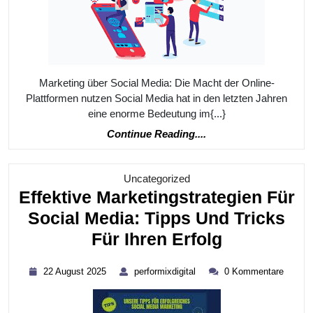
Soci
Medi
Erfo
Stra
Marketing über Social Media: Die Macht der Online-
Für
Plattformen nutzen Social Media hat in den letzten Jahren
Unt
eine enorme Bedeutung im{...}
Continue
Continue Reading....
Reading....
Kategorie
Uncategorized
Effektive Marketingstrategien Für
Social Media: Tipps Und Tricks
Effektive
Für Ihren Erfolg
Marketings
22
performixdigital
22 August 2025
performixdigital
0 Kommentare
Für
August
2025
Social