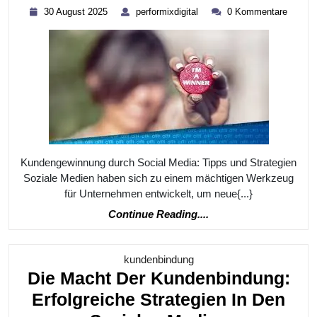
30
performixdigital
30 August 2025
performixdigital
0 Kommentare
Durch
August
2025
Social
Media:
Tipps
Und
Strategien
Für
Kundengewinnung durch Social Media: Tipps und Strategien
Unternehmen
Soziale Medien haben sich zu einem mächtigen Werkzeug
In
für Unternehmen entwickelt, um neue{...}
Österreich
Continue
Continue Reading....
Reading....
Kategorie
kundenbindung
Die Macht Der Kundenbindung:
Erfolgreiche Strategien In Den