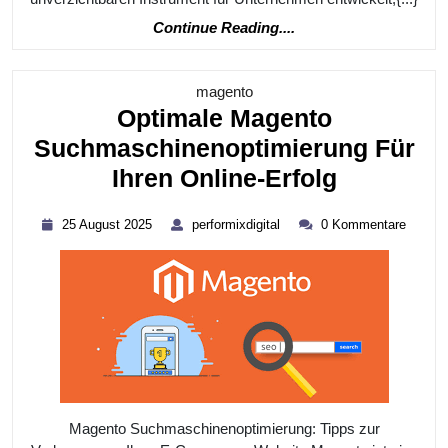
Continue
Continue Reading....
Reading....
Kategorie
magento
Optimale Magento
Suchmaschinenoptimierung Für
Optimale
Ihren Online-Erfolg
Magento
25
performixdigital
25 August 2025
performixdigital
0 Kommentare
Suchmasc
August
2025
Für
Ihren
Online-
Erfolg
Magento Suchmaschinenoptimierung: Tipps zur