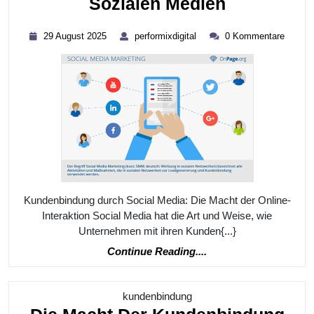
Die
Sozialen Medien
Macht
29
performixdigital
29 August 2025
performixdigital
0 Kommentare
Der
August
2025
Kundenbin
Erfolgreic
Strategien
In
Den
Sozialen
Medien
Kundenbindung durch Social Media: Die Macht der Online-
Interaktion Social Media hat die Art und Weise, wie
Unternehmen mit ihren Kunden{...}
Continue
Continue Reading....
Reading....
Kategorie
kundenbindung