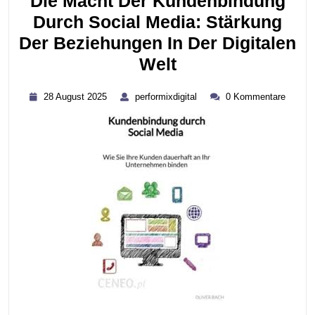
Die Macht Der Kundenbindung
Durch Social Media: Stärkung
Der Beziehungen In Der Digitalen
Die
Welt
Macht
28
performixdigital
28 August 2025
performixdigital
0 Kommentare
Der
August
2025
Kundenbindung
Durch
Social
Media:
Stärkung
Der
Beziehungen
In
Der