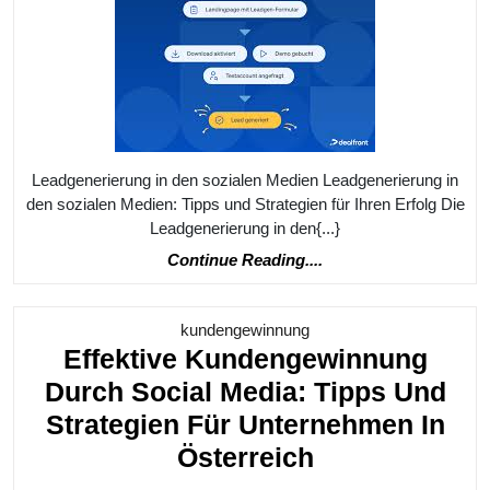
Medi
Tipps
Und
Strat
Für
Ihren
Leadgenerierung in den sozialen Medien Leadgenerierung in
Erfol
den sozialen Medien: Tipps und Strategien für Ihren Erfolg Die
Leadgenerierung in den{...}
Continue
Continue Reading....
Reading....
Kategorie
kundengewinnung
Effektive Kundengewinnung
Durch Social Media: Tipps Und
Strategien Für Unternehmen In
Effektive
Österreich
Kundengewi