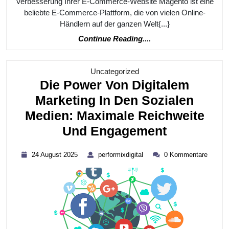
Verbesserung Ihrer E-Commerce-Website Magento ist eine
beliebte E-Commerce-Plattform, die von vielen Online-
Händlern auf der ganzen Welt{...}
Continue
Continue Reading....
Reading....
Kategorie
Uncategorized
Die Power Von Digitalem
Marketing In Den Sozialen
Medien: Maximale Reichweite
Die
Und Engagement
Power
24
performixdigital
24 August 2025
performixdigital
0 Kommentare
Von
August
2025
Digitalem
Marketing
In
Den