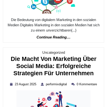
Sozialen
Medien:
Maximale
Die Bedeutung von digitalem Marketing in den sozialen
Reichweit
Medien Digitales Marketing in den sozialen Medien hat sich
zu einem unverzichtbaren{...}
Und
Continue
Continue Reading....
Engageme
Reading....
Kategorie
Uncategorized
Die Macht Von Marketing Über
Social Media: Erfolgreiche
Die
Strategien Für Unternehmen
Mac
23
performixdigital
23 August 2025
performixdigital
0 Kommentare
Von
August
2025
Mark
Über