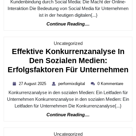
Digitalen
Kundenbindung durch Social Media: Die Macht der Online-
Welt
Interaktion Die Bedeutung von Social Media für Unternehmen
ist in der heutigen digitalen{...}
Continue
Continue Reading....
Reading....
Kategorie
Uncategorized
Effektive Konkurrenzanalyse In
Den Sozialen Medien:
Ef
Erfolgsfaktoren Für Unternehmen
K
27
performixdigital
27 August 2025
performixdigital
0 Kommentare
In
August
Konkurrenzanalyse in den sozialen Medien: Ein Leitfaden für
2025
D
Unternehmen Konkurrenzanalyse in den sozialen Medien: Ein
So
Leitfaden für Unternehmen Die Konkurrenzanalyse{...}
M
Continue
Continue Reading....
Reading....
Er
F
Kategorie
Uncategorized