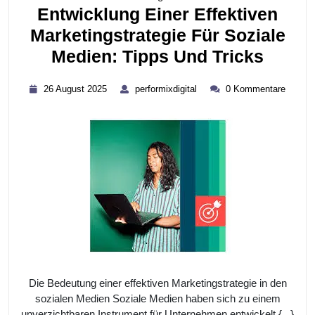
Entwicklung Einer Effektiven
U
Marketingstrategie Für Soziale
Entwi
Medien: Tipps Und Tricks
Einer
26
performixdigital
26 August 2025
performixdigital
0 Kommentare
Effekt
August
2025
Market
Für
Sozia
Medie
Tipps
Und
Tricks
Die Bedeutung einer effektiven Marketingstrategie in den
sozialen Medien Soziale Medien haben sich zu einem
unverzichtbaren Instrument für Unternehmen entwickelt,{...}