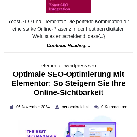
Yoast
SEO
Und
Yoast SEO und Elementor: Die perfekte Kombination für
Elementor:
eine starke Online-Präsenz In der heutigen digitalen
Welt ist es entscheidend, dass{...}
Die
Continue
Continue Reading....
Perfekte
Reading....
Kombination
Für
Kategorie
elementor wordpress seo
Optimale SEO-Optimierung Mit
Online-
Elementor: So Steigern Sie Ihre
Erfolg
Optimale
Online-Sichtbarkeit
SEO-
06
performixdigital
06 November 2024
performixdigital
0 Kommentare
Optimier
November
2024
Mit
Elemento