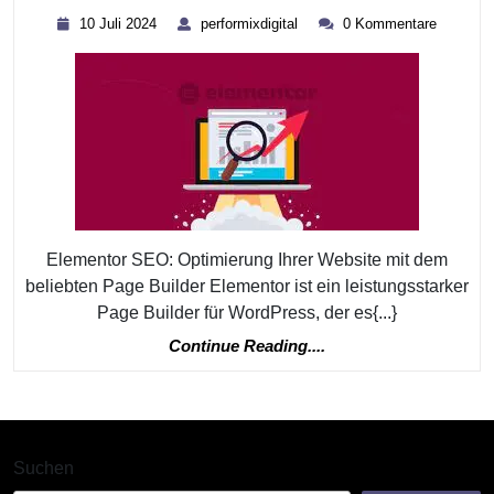
Sie
10
performixdigital
10 Juli 2024
performixdigital
0 Kommentare
Ihr
Juli
2024
Online-
Potenzial
Mit
Elementor
SEO:
Tipps
Elementor SEO: Optimierung Ihrer Website mit dem
Und
beliebten Page Builder Elementor ist ein leistungsstarker
Tricks
Page Builder für WordPress, der es{...}
Für
Continue
Continue Reading....
Eine
Reading....
Erfolgreiche
Website-
Optimierung
Suchen