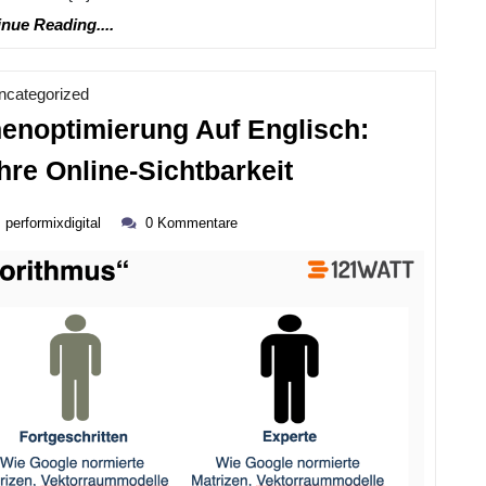
Continue
nue Reading....
Reading....
Kategorie
ncategorized
enoptimierung Auf Englisch:
Effektive
hre Online-Sichtbarkeit
Suchmaschine
performixdigital
Auf
performixdigital
0 Kommentare
ber
Englisch:
Maximieren
Sie
Ihre
Online-
Sichtbarkeit