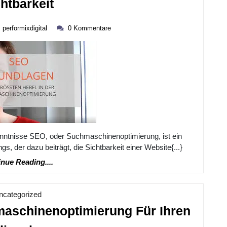
Erfolgreiches
htbarkeit
Online-
performixdigital
Marketing
performixdigital
0 Kommentare
ber
Mit
SEO-
Grundkenntnissen:
Tipps
Und
Tricks
Zur
tnisse SEO, oder Suchmaschinenoptimierung, ist ein
s, der dazu beiträgt, die Sichtbarkeit einer Website{...}
Verbesserung
Continue
nue Reading....
Ihrer
Reading....
Website-
Kategorie
ncategorized
Sichtbarkeit
aschinenoptimierung Für Ihren
Die