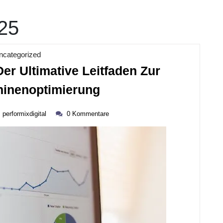
25
Kategorie
ncategorized
er Ultimative Leitfaden Zur
SEO
inenoptimierung
Für
performixdigital
Einsteiger:
performixdigital
0 Kommentare
ber
Der
Ultimative
Leitfaden
Zur
Suchmaschinenopti