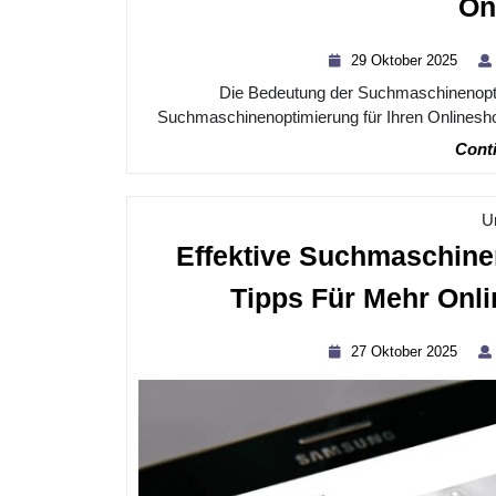
On
29
29 Oktober 2025
Okto
Die Bedeutung der Suchmaschinenopti
2025
Suchmaschinenoptimierung für Ihren Onlineshop
Conti
U
Effektive Suchmaschine
Tipps Für Mehr Onli
27
27 Oktober 2025
Okto
2025