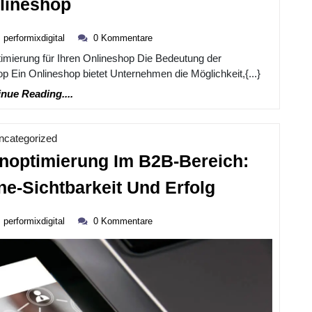
lineshop
Bedeutung
performixdigital
Von
performixdigital
0 Kommentare
ber
mierung für Ihren Onlineshop Die Bedeutung der
Suchmaschinenoptimierung
 Ein Onlineshop bietet Unternehmen die Möglichkeit,{...}
Für
Continue
nue Reading....
Ihren
Reading....
Onlineshop
Kategorie
ncategorized
noptimierung Im B2B-Bereich:
Effektive
ne-Sichtbarkeit Und Erfolg
Suchmaschi
performixdigital
Im
performixdigital
0 Kommentare
ber
B2B-
Bereich:
Tipps
Für