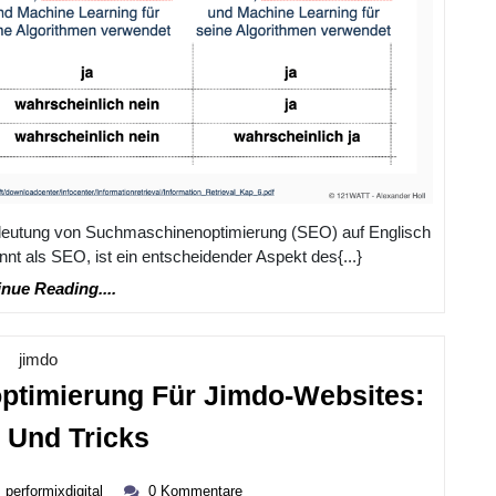
deutung von Suchmaschinenoptimierung (SEO) auf Englisch
 als SEO, ist ein entscheidender Aspekt des{...}
Continue
nue Reading....
Reading....
Kategorie
jimdo
ptimierung Für Jimdo-Websites:
Effektive
 Und Tricks
Suchmaschinenoptimieru
performixdigital
Für
performixdigital
0 Kommentare