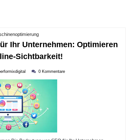
Kategorie
chinenoptimierung
ür Ihr Unternehmen: Optimieren
Die
line-Sichtbarkeit!
Bedeutung
performixdigital
Von
erformixdigital
0 Kommentare
SEO
Für
Ihr
Unternehmen:
Optimieren
Sie
Ihre