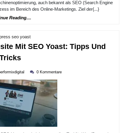
chinenoptimierung, auch bekannt als SEO (Search Engine
zess im Bereich des Online-Marketings. Ziel der{...}
Continue
nue Reading....
Reading....
Kategorie
press seo yoast
site Mit SEO Yoast: Tipps Und
Optimieren
Tricks
Sie
performixdigital
Ihre
erformixdigital
0 Kommentare
Website
Mit
SEO
Yoast:
Tipps
Und