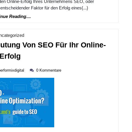
den Online-Erfolg Ihres Unternehmens SEO, oder
Warum
ntscheidender Faktor für den Erfolg eines{...}
Ein
Continue
nue Reading....
Berater
Reading....
SEO
Kategorie
ncategorized
Unverzichtbar
utung Von SEO Für Ihr Online-
Ist
Die
Erfolg
Entscheidende
performixdigital
Bedeutung
erformixdigital
0 Kommentare
Von
SEO
Für
Ihr
Online-
Erfolg