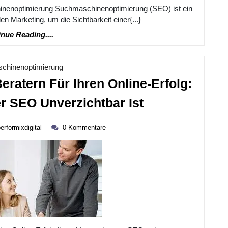
inenoptimierung Suchmaschinenoptimierung (SEO) ist ein
en Marketing, um die Sichtbarkeit einer{...}
Continue
nue Reading....
Reading....
Kategorie
chinenoptimierung
ratern Für Ihren Online-Erfolg:
Die
r SEO Unverzichtbar Ist
Bedeutung
performixdigital
Von
erformixdigital
0 Kommentare
SEO-
Beratern
Für
Ihren
Online-
Erfolg: