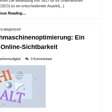
ehmen Die Bedeutung von SEO für Ihr Unternehmen
Online-
EO) ist ein entscheidender Aspekt{...}
Sichtbarkeit!
Continue
nue Reading....
Reading....
Kategorie
ncategorized
chmaschinenoptimierung: Ein
Die
 Online-Sichtbarkeit
Definition
performixdigital
Von
erformixdigital
0 Kommentare
Suchmaschinenopt
Ein
Leitfaden
Für
Online-
Sichtbarkeit