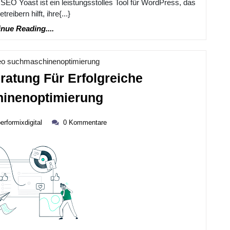
Tricks
EO Yoast ist ein leistungsstolles Tool für WordPress, das
reibern hilft, ihre{...}
Continue
nue Reading....
Reading....
Kategorie
seo suchmaschinenoptimierung
ratung Für Erfolgreiche
Professionelle
inenoptimierung
Beratung
performixdigital
Für
erformixdigital
0 Kommentare
Erfolgreiche
Suchmaschinenopti