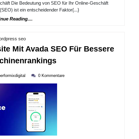
chäft Die Bedeutung von SEO für Ihr Online-Geschäft
EO) ist ein entscheidender Faktor{...}
Continue
nue Reading....
Reading....
Kategorie
ordpress seo
site Mit Avada SEO Für Bessere
Optimieren
hinenrankings
Sie
performixdigital
Ihre
erformixdigital
0 Kommentare
Website
Mit
Avada
SEO
Für
Bessere