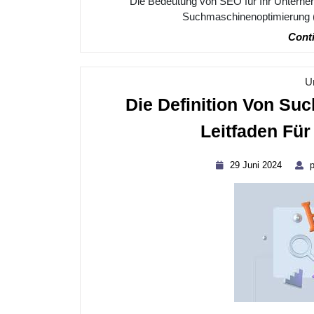
Die Bedeutung von SEO für Ihr Untern
Suchmaschinenoptimierung (S
Conti
U
Die Definition Von Su
Leitfaden Für
29
29 Juni 2024
p
Juni
2024