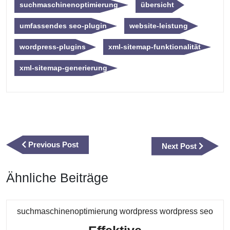
suchmaschinenoptimierung
übersicht
umfassendes seo-plugin
website-leistung
wordpress-plugins
xml-sitemap-funktionalität
xml-sitemap-generierung
Beitragsnavigation
Previous
Previous Post
Next
Next Post
Post
Post
Ähnliche Beiträge
Kate
suchmaschinenoptimierung wordpress wordpress seo