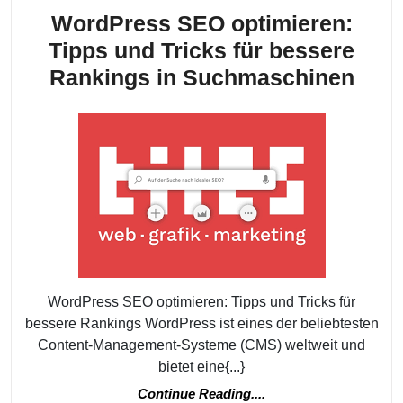
WordPress SEO optimieren:
Tipps und Tricks für bessere
Wor
Rankings in Suchmaschinen
SEO
opti
Tipp
und
Tric
für
bess
Ran
WordPress SEO optimieren: Tipps und Tricks für
in
bessere Rankings WordPress ist eines der beliebtesten
Suc
Content-Management-Systeme (CMS) weltweit und
bietet eine{...}
Continue
Continue Reading....