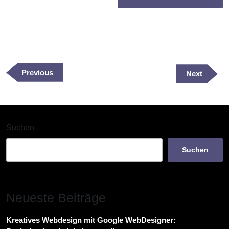
Beitragsnavigation
Previous
Previous
Next
Next
Post
Post
Suchen
Suchen
Neueste Beiträge
Kreatives Webdesign mit Google WebDesigner: