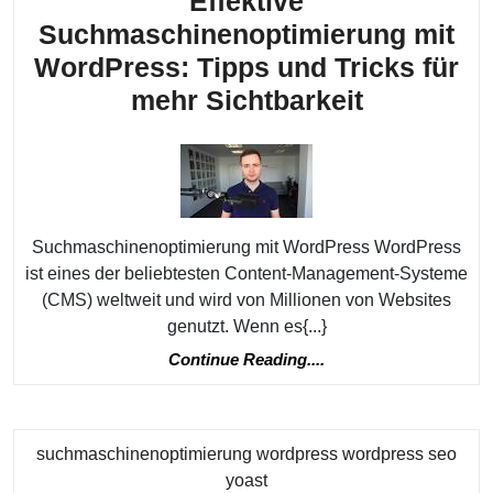
Effektive
Suchmaschinenoptimierung mit
WordPress: Tipps und Tricks für
Effektive
mehr Sichtbarkeit
Suchmasc
mit
WordPres
Tipps
Suchmaschinenoptimierung mit WordPress WordPress
und
ist eines der beliebtesten Content-Management-Systeme
Tricks
(CMS) weltweit und wird von Millionen von Websites
für
genutzt. Wenn es{...}
mehr
Continue
Continue Reading....
Reading....
Sichtbarke
suchmaschinenoptimierung wordpress wordpress seo
Kategorie
yoast