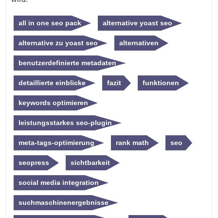
all in one seo pack
alternative yoast seo
alternative zu yoast seo
alternativen
benutzerdefinierte metadaten
detaillierte einblicke
fazit
funktionen
keywords optimieren
leistungsstarkes seo-plugin
meta-tags-optimierung
rank math
seo
seopress
sichtbarkeit
social media integration
suchmaschinenergebnisse