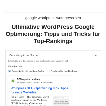
Reading....
Kategorie
google wordpress wordpress seo
Ultimative WordPress Google
Optimierung: Tipps und Tricks für
Ultimative
Top-Rankings
WordPress
Google
Optimierung
Tipps
und
Tricks
für
Top-
Rankings