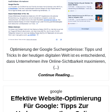
Suchergebni
Zu
Optimieren:
Ein
Leitfaden
Für
Mehr
Optimierung der Google Suchergebnisse: Tipps und
Online-
Tricks In der heutigen digitalen Welt ist es entscheidend,
dass Unternehmen ihre Online-Sichtbarkeit maximieren,
Sichtbarkeit
{...}
Continue
Continue Reading....
Reading....
Kategorie
google
Effektive Website-Optimierung
Für Google: Tipps Zur