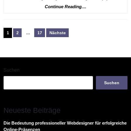
Continue
Continue Reading....
Reading....
Seitennummerierung
1
2
…
17
Nächste
der
Beiträge
Suchen
Suchen
Neueste Beiträge
Die Bedeutung professioneller Webdesigner für erfolgreiche
Online-Präsenzen