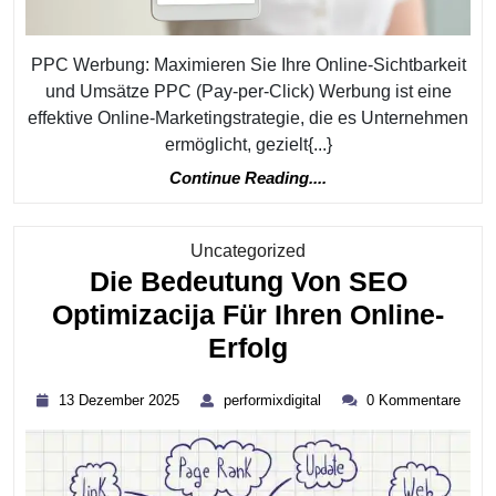
Tric
Für
PPC Werbung: Maximieren Sie Ihre Online-Sichtbarkeit
Effe
und Umsätze PPC (Pay-per-Click) Werbung ist eine
Onli
effektive Online-Marketingstrategie, die es Unternehmen
ermöglicht, gezielt{...}
Wer
Continue
Continue Reading....
Reading....
Kategorie
Uncategorized
Die Bedeutung Von SEO
Optimizacija Für Ihren Online-
Die
Erfolg
Bedeutung
13
performixdigital
13 Dezember 2025
performixdigital
0 Kommentare
Von
Dezember
2025
SEO
Optimizacija