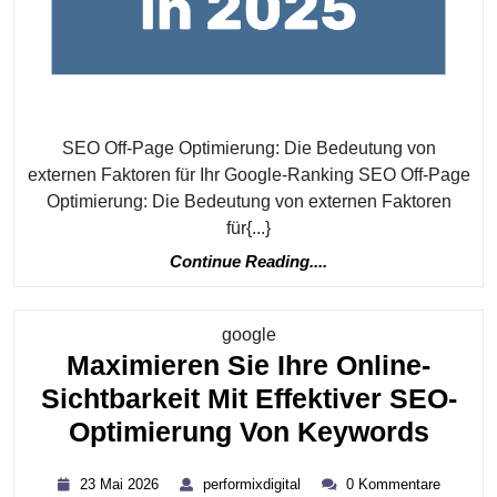
Ihr
Online-
Ranking
SEO Off-Page Optimierung: Die Bedeutung von
externen Faktoren für Ihr Google-Ranking SEO Off-Page
Optimierung: Die Bedeutung von externen Faktoren
für{...}
Continue
Continue Reading....
Reading....
Kategorie
google
Maximieren Sie Ihre Online-
Sichtbarkeit Mit Effektiver SEO-
Maxi
Optimierung Von Keywords
Sie
23
performixdigital
23 Mai 2026
performixdigital
0 Kommentare
Ihre