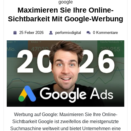
Kategorie
google
Maximieren Sie Ihre Online-
Ma
Sichtbarkeit Mit Google-Werbung
Si
25
performixdigital
25 Feber 2026
performixdigital
0 Kommentare
Ih
Feber
2026
On
Si
Mi
Go
W
Werbung auf Google: Maximieren Sie Ihre Online-
Sichtbarkeit Google ist zweifellos die meistgenutzte
Suchmaschine weltweit und bietet Unternehmen eine