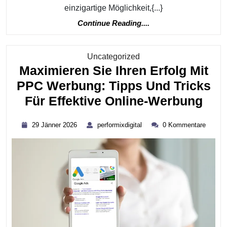
einzigartige Möglichkeit,{...}
Continue
Continue Reading....
Reading....
Kategorie
Uncategorized
Maximieren Sie Ihren Erfolg Mit
PPC Werbung: Tipps Und Tricks
Max
Für Effektive Online-Werbung
Sie
29
performixdigital
29 Jänner 2026
performixdigital
0 Kommentare
Ihre
Jänner
2026
Erfo
Mit
PP
Wer
Tip
Und