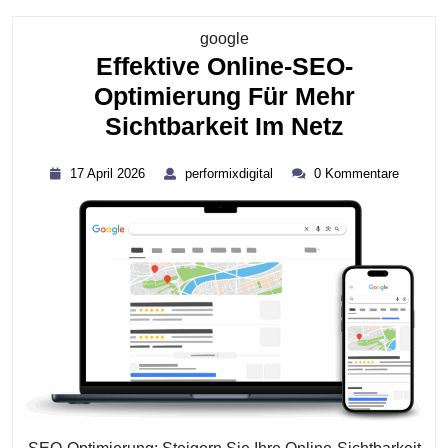
Kategorie
google
Effektive Online-SEO-
Optimierung Für Mehr
Effektive
Sichtbarkeit Im Netz
Online-
17
performixdigital
17 April 2026
performixdigital
0 Kommentare
SEO-
April
2026
Optimie
Für
Mehr
Sichtbar
Im
Netz