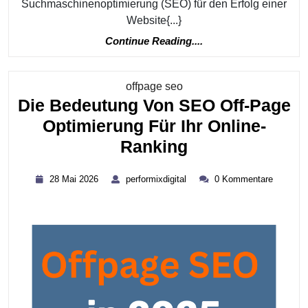
Suchmaschinenoptimierung (SEO) für den Erfolg einer
Website{...}
Continue
Continue Reading....
Reading....
Kategorie
offpage seo
Die Bedeutung Von SEO Off-Page
Optimierung Für Ihr Online-
Die
Ranking
Bedeutung
28
performixdigital
28 Mai 2026
performixdigital
0 Kommentare
Von
Mai
2026
SEO
Off-
Page
Optimierung
Für