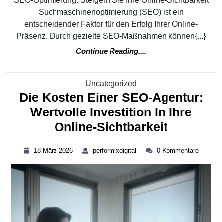
SEO-Optimierung: Steigern Sie Ihre Online-Sichtbarkeit
Suchmaschinenoptimierung (SEO) ist ein
entscheidender Faktor für den Erfolg Ihrer Online-
Präsenz. Durch gezielte SEO-Maßnahmen können{...}
Continue
Continue Reading....
Reading....
Kategorie
Uncategorized
Die Kosten Einer SEO-Agentur:
Wertvolle Investition In Ihre
Die
Online-Sichtbarkeit
Kosten
18
performixdigital
18 März 2026
performixdigital
0 Kommentare
Einer
März
2026
SEO-
Agentur:
Wertvoll
Investiti