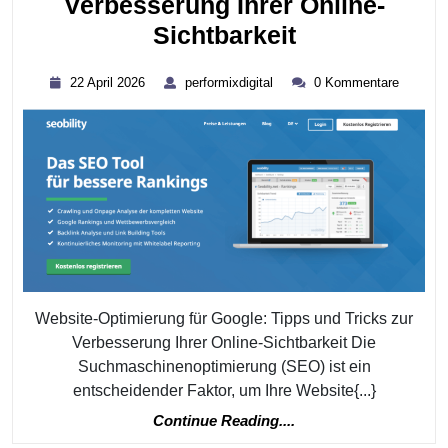
Verbesserung Ihrer Online-
Effektive
Sichtbarkeit
Website-
22
performixdigital
22 April 2026
performixdigital
0 Kommentare
Optimierung
April
2026
Für
Google:
Tipps
Zur
Verbesserun
Ihrer
Online-
Website-Optimierung für Google: Tipps und Tricks zur
Sichtbarkeit
Verbesserung Ihrer Online-Sichtbarkeit Die
Suchmaschinenoptimierung (SEO) ist ein
entscheidender Faktor, um Ihre Website{...}
Continue
Continue Reading....
Reading....