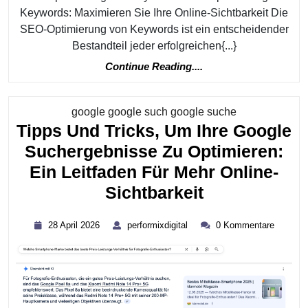
Keywords: Maximieren Sie Ihre Online-Sichtbarkeit Die
SEO-Optimierung von Keywords ist ein entscheidender
Bestandteil jeder erfolgreichen{...}
Continue
Continue Reading....
Reading....
Kategorie
google google such google suche
Tipps Und Tricks, Um Ihre Google
Suchergebnisse Zu Optimieren:
Ein Leitfaden Für Mehr Online-
Tipps
Sichtbarkeit
Und
28
performixdigital
28 April 2026
performixdigital
0 Kommentare
Tricks,
April
2026
Um
Ihre
Google