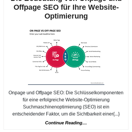
Offpage SEO für Ihre Website-
Die
Optimierung
Bedeutung
von
Onpage
und
Offpage
SEO
für
Ihre
Onpage und Offpage SEO: Die Schlüsselkomponenten
Website-
für eine erfolgreiche Website-Optimierung
Optimierung
Suchmaschinenoptimierung (SEO) ist ein
entscheidender Faktor, um die Sichtbarkeit einer{...}
Continue
Continue Reading....
Reading....