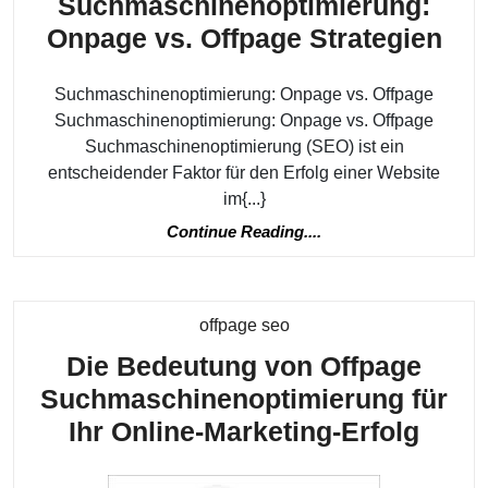
Suchmaschinenoptimierung:
Die
Onpage vs. Offpage Strategien
Bed
Suchmaschinenoptimierung: Onpage vs. Offpage
vo
Suchmaschinenoptimierung: Onpage vs. Offpage
Suc
Suchmaschinenoptimierung (SEO) ist ein
On
entscheidender Faktor für den Erfolg einer Website
vs.
im{...}
Off
Continue
Continue Reading....
Reading....
Str
Kategorie
offpage seo
Die Bedeutung von Offpage
Suchmaschinenoptimierung für
Die
Ihr Online-Marketing-Erfolg
Bede