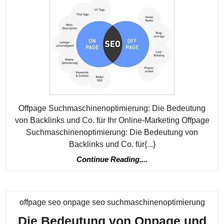
von
Offp
Such
für
Ihr
Onlin
Marke
Erfol
Offpage Suchmaschinenoptimierung: Die Bedeutung
von Backlinks und Co. für Ihr Online-Marketing Offpage
Suchmaschinenoptimierung: Die Bedeutung von
Backlinks und Co. für{...}
Continue
Continue Reading....
Reading....
Kateg
offpage seo onpage seo suchmaschinenoptimierung
Die Bedeutung von Onpage und