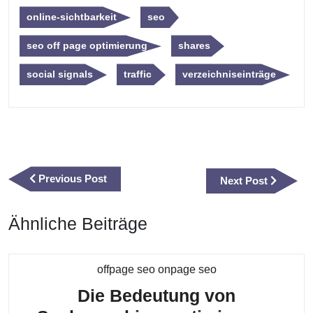
online-sichtbarkeit
seo
seo off page optimierung
shares
social signals
traffic
verzeichniseinträge
Beitragsnavigation
Previous
Previous Post
Next
Next Post
Post
Post
Ähnliche Beiträge
Kategorie
offpage seo onpage seo
Die Bedeutung von