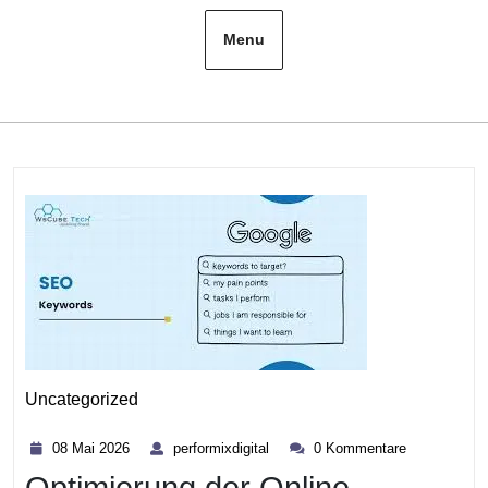
Menu
Uncategorized
Kategorie
08
performixdigital
08 Mai 2026
performixdigital
0 Kommentare
Mai
2026