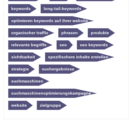
keywords
long-tail-keywords
optimieren keywords auf ihrer website
organischer traffic
phrasen
produkte
relevante begriffe
seo
seo keywords
sichtbarkeit
spezifischere inhalte erstellen
strategie
suchergebnisse
suchmaschinen
suchmaschinenoptimierungskampagne
website
zielgruppe