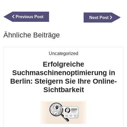
Beitragsnavigation
Previous
Previous Post
Next
Next Post
Post
Post
Ähnliche Beiträge
Kategorie
Uncategorized
Erfolgreiche
Suchmaschinenoptimierung in
Berlin: Steigern Sie Ihre Online-
Erfolgreiche
Sichtbarkeit
Suchmaschin
in
Berlin:
Steigern