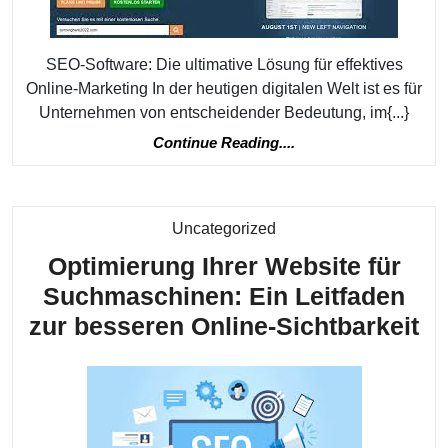
Softwa
Die
ultimat
SEO-Software: Die ultimative Lösung für effektives
Lösun
Online-Marketing In der heutigen digitalen Welt ist es für
Unternehmen von entscheidender Bedeutung, im{...}
für
Continue
Continue Reading....
Ihren
Reading....
Erfolg
Kategorie
Uncategorized
Optimierung Ihrer Website für
Suchmaschinen: Ein Leitfaden
Op
zur besseren Online-Sichtbarkeit
Ih
We
fü
Su