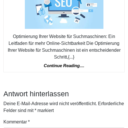
Ei
Le
zu
be
Optimierung Ihrer Website für Suchmaschinen: Ein
On
Leitfaden für mehr Online-Sichtbarkeit Die Optimierung
Si
Ihrer Website für Suchmaschinen ist ein entscheidender
Schritt,{...}
Continue
Continue Reading....
Reading....
Antwort hinterlassen
Deine E-Mail-Adresse wird nicht veröffentlicht.
Erforderliche
Felder sind mit
*
markiert
Kommentar
*