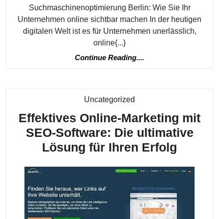
Sie
Suchmaschinenoptimierung Berlin: Wie Sie Ihr
Unternehmen online sichtbar machen In der heutigen
Ihre
digitalen Welt ist es für Unternehmen unerlässlich,
Online-
online{...}
Sichtbarkeit
Continue
Continue Reading....
Reading....
Kategorie
Uncategorized
Effektives Online-Marketing mit
SEO-Software: Die ultimative
Effekti
Lösung für Ihren Erfolg
Online-
Market
mit
SEO-