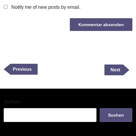
Notify me of new posts by email.
Beitragsnavigation
Previous
Previous
Next
Next
Post
Post
Suchen
Suchen