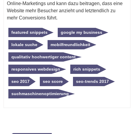
Online-Marketings und kann dazu beitragen, dass eine
Website mehr Besucher anzieht und letztendlich zu
mehr Conversions führt.
featured snippets
google my business
lokale suche
mobilfreundlichkeit
qualitativ hochwertiger content
responsives webdesign
rich snippets
seo 2017
seo score
seo-trends 2017
suchmaschinenoptimierung
Beitragsnavigation