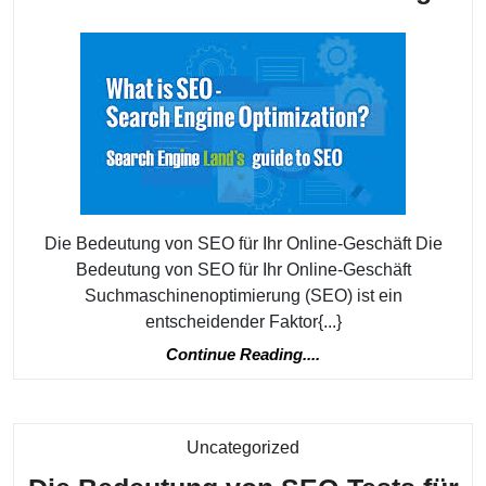
ent
Bed
von
SE
für
Ihr
Onli
Erfo
Die Bedeutung von SEO für Ihr Online-Geschäft Die
Bedeutung von SEO für Ihr Online-Geschäft
Suchmaschinenoptimierung (SEO) ist ein
entscheidender Faktor{...}
Continue
Continue Reading....
Reading....
Kategorie
Uncategorized