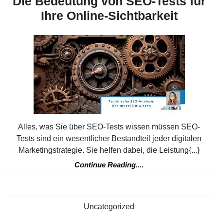
Die Bedeutung von SEO-Tests für
Die
Ihre Online-Sichtbarkeit
Bedeu
von
SEO-
Tests
für
Ihre
Online
Alles, was Sie über SEO-Tests wissen müssen SEO-
Sichtba
Tests sind ein wesentlicher Bestandteil jeder digitalen
Marketingstrategie. Sie helfen dabei, die Leistung{...}
Continue
Continue Reading....
Reading....
Kategorie
Uncategorized