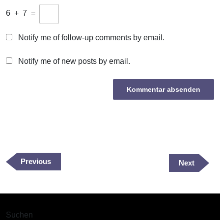
6
+
7
=
Notify me of follow-up comments by email.
Notify me of new posts by email.
Beitragsnavigation
Previous
Previous
Next
Next
Post
Post
Suchen