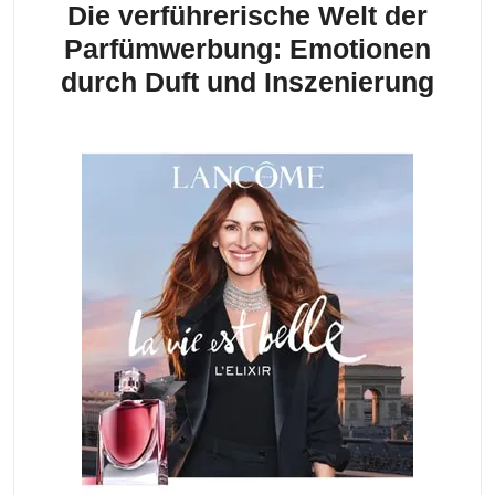
Die verführerische Welt der
Parfümwerbung: Emotionen
Die
durch Duft und Inszenierung
verf
Welt
der
Par
Emo
durc
Duft
und
Insz