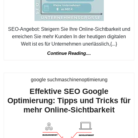
maßgeschneid
SEO-
Angebot
SEO-Angebot: Steigern Sie Ihre Online-Sichtbarkeit und
erreichen Sie mehr Kunden In der heutigen digitalen
Welt ist es für Unternehmen unerlässlich,{...}
Continue
Continue Reading....
Reading....
Kategorie
google suchmaschinenoptimierung
Effektive SEO Google
Optimierung: Tipps und Tricks für
Effekt
mehr Online-Sichtbarkeit
SEO
Googl
Optim