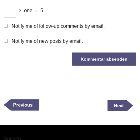
×
one
=
5
Notify me of follow-up comments by email.
Notify me of new posts by email.
Beitragsnavigation
Previous
Previous
Next
Next
Post
Post
Suchen