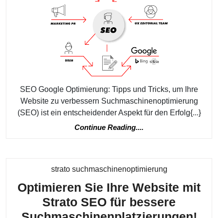
Tipps
und
Tricks
für
mehr
Online
SEO Google Optimierung: Tipps und Tricks, um Ihre
Sichtb
Website zu verbessern Suchmaschinenoptimierung
(SEO) ist ein entscheidender Aspekt für den Erfolg{...}
Continue
Continue Reading....
Reading....
Kategorie
strato suchmaschinenoptimierung
Optimieren Sie Ihre Website mit
Strato SEO für bessere
Opt
Suchmaschinenplatzierungen!