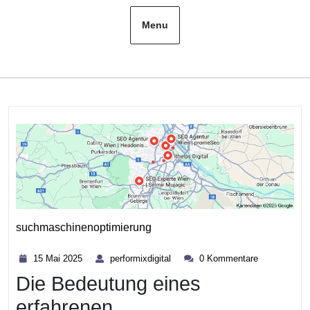
Menu
suchmaschinenoptimierung
Kategorie
15
performixdigital
15 Mai 2025
performixdigital
0 Kommentare
Mai
Die Bedeutung eines
2025
erfahrenen