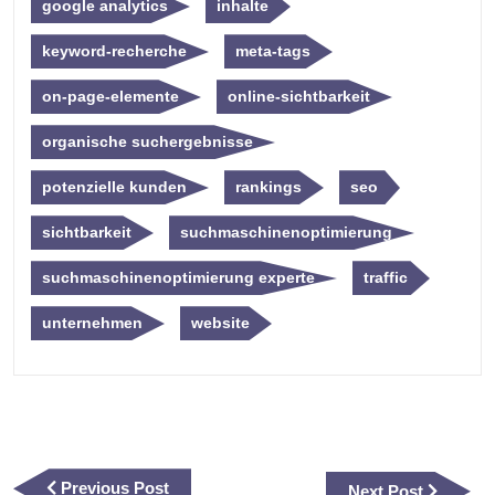
google analytics
inhalte
keyword-recherche
meta-tags
on-page-elemente
online-sichtbarkeit
organische suchergebnisse
potenzielle kunden
rankings
seo
sichtbarkeit
suchmaschinenoptimierung
suchmaschinenoptimierung experte
traffic
unternehmen
website
Beitragsnavigation
Previous
Previous Post
Next
Next Post