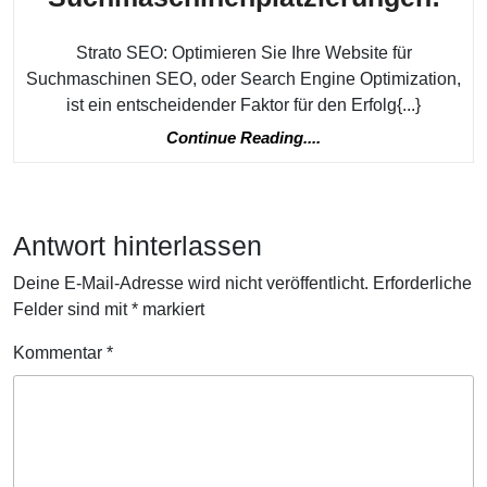
Sie
Strato SEO: Optimieren Sie Ihre Website für
Ihr
Suchmaschinen SEO, oder Search Engine Optimization,
Web
ist ein entscheidender Faktor für den Erfolg{...}
mit
Continue
Continue Reading....
Str
Reading....
SE
für
Antwort hinterlassen
bes
Deine E-Mail-Adresse wird nicht veröffentlicht.
Erforderliche
Suc
Felder sind mit
*
markiert
Kommentar
*