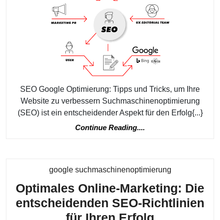
Tipps
und
Tricks
für
mehr
Online
SEO Google Optimierung: Tipps und Tricks, um Ihre
Sichtb
Website zu verbessern Suchmaschinenoptimierung
(SEO) ist ein entscheidender Aspekt für den Erfolg{...}
Continue
Continue Reading....
Reading....
Kategorie
google suchmaschinenoptimierung
Optimales Online-Marketing: Die
entscheidenden SEO-Richtlinien
Optimales
für Ihren Erfolg