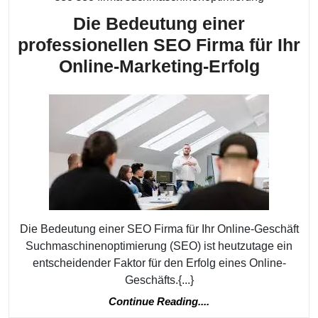
Die Bedeutung einer
professionellen SEO Firma für Ihr
Die
Online-Marketing-Erfolg
Bedeu
einer
profes
SEO
Firma
für
Ihr
Die Bedeutung einer SEO Firma für Ihr Online-Geschäft
Online
Suchmaschinenoptimierung (SEO) ist heutzutage ein
Market
entscheidender Faktor für den Erfolg eines Online-
Erfolg
Geschäfts.{...}
Continue
Continue Reading....
Reading....