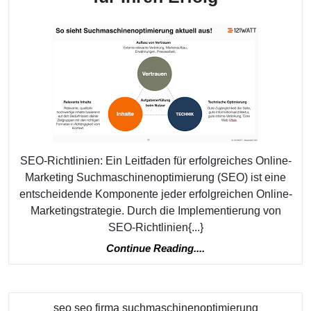
Online-
Marketing:
Die
entscheide
SEO-
Richtlinien
für
Ihren
SEO-Richtlinien: Ein Leitfaden für erfolgreiches Online-
Marketing Suchmaschinenoptimierung (SEO) ist eine
Erfolg
entscheidende Komponente jeder erfolgreichen Online-
Marketingstrategie. Durch die Implementierung von
SEO-Richtlinien{...}
Continue
Continue Reading....
Reading....
Kategorie
seo seo firma suchmaschinenoptimierung