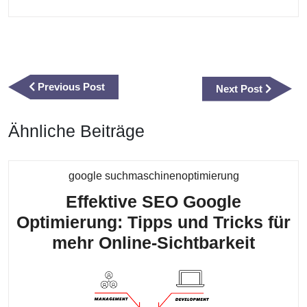
Beitragsnavigation
Previous
Previous Post
Next
Next Post
Post
Post
Ähnliche Beiträge
Kategorie
google suchmaschinenoptimierung
Effektive SEO Google
Optimierung: Tipps und Tricks für
Effekt
mehr Online-Sichtbarkeit
SEO
Googl
Optim