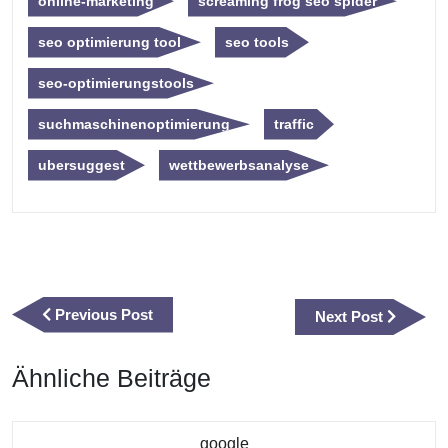
online-marketing
screaming frog seo spider
seo optimierung tool
seo tools
seo-optimierungstools
suchmaschinenoptimierung
traffic
ubersuggest
wettbewerbsanalyse
Beitragsnavigation
Previous
Previous Post
Next
Next Post
Post
Post
Ähnliche Beiträge
Kategorie
google