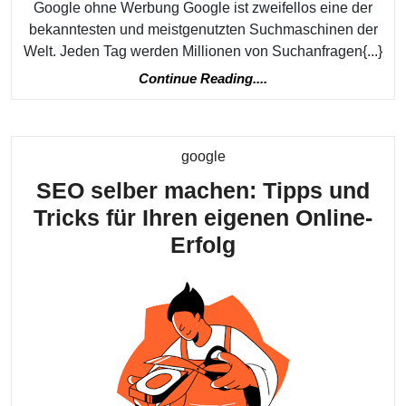
Google ohne Werbung Google ist zweifellos eine der
bekanntesten und meistgenutzten Suchmaschinen der
Welt. Jeden Tag werden Millionen von Suchanfragen{...}
Continue
Continue Reading....
Reading....
Kategorie
google
SEO selber machen: Tipps und
Tricks für Ihren eigenen Online-
SEO
Erfolg
selber
machen:
Tipps
und
Tricks