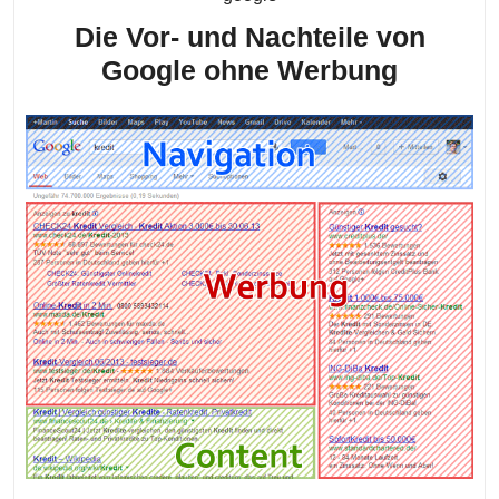
Die Vor- und Nachteile von
Die
Google ohne Werbung
Vor-
und
Nachtei
von
Google
ohne
Werbu