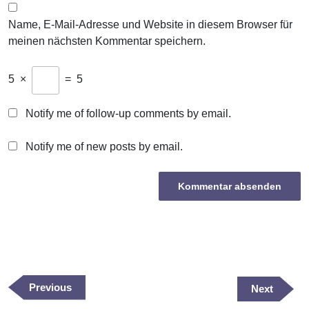
Name, E-Mail-Adresse und Website in diesem Browser für
meinen nächsten Kommentar speichern.
5
×
=
5
Notify me of follow-up comments by email.
Notify me of new posts by email.
Beitragsnavigation
Previous
Previous
Next
Next
Post
Post