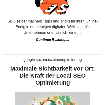
für
Ihren
eigenen
Online-
SEO selber machen: Tipps und Tricks für Ihren Online-
Erfolg In der heutigen digitalen Welt ist es für
Erfolg
Unternehmen unerlässlich, eine{...}
Continue
Continue Reading....
Reading....
Kategorie
google suchmaschinenoptimierung
Maximale Sichtbarkeit vor Ort:
Die Kraft der Local SEO
Maximale
Optimierung
Sichtbarkeit
vor
Ort: