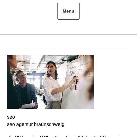
Menu
seo
seo agentur braunschweig
Kategorie
25
performixdigital