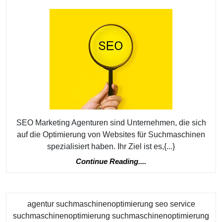
Online-
Market
durch
Zusamm
mit
einer
SEO
Market
Agentu
SEO Marketing Agenturen sind Unternehmen, die sich
auf die Optimierung von Websites für Suchmaschinen
spezialisiert haben. Ihr Ziel ist es,{...}
Continue
Continue Reading....
Reading....
agentur suchmaschinenoptimierung seo service
suchmaschinenoptimierung suchmaschinenoptimierung