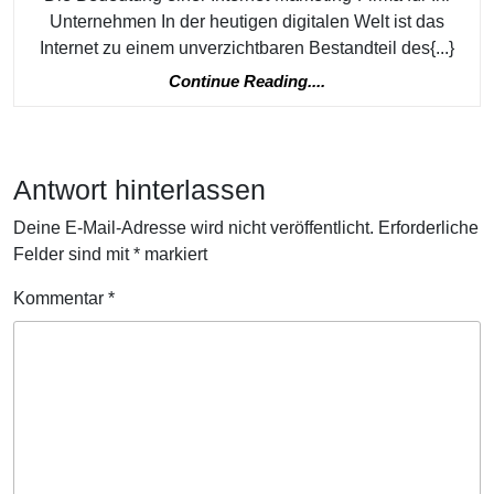
Wachs
Unternehmen In der heutigen digitalen Welt ist das
durch
Internet zu einem unverzichtbaren Bestandteil des{...}
eine
Continue
Continue Reading....
profes
Reading....
Interne
Market
Antwort hinterlassen
Firma
Deine E-Mail-Adresse wird nicht veröffentlicht.
Erforderliche
Felder sind mit
*
markiert
Kommentar
*