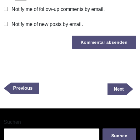
Notify me of follow-up comments by email.
Notify me of new posts by email.
Beitragsnavigation
Previous
Previous
Next
Next
Post
Post
Suchen
Suchen