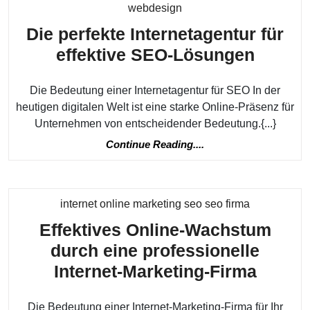
Kategorie
webdesign
Die perfekte Internetagentur für
Die
effektive SEO-Lösungen
perfek
Die Bedeutung einer Internetagentur für SEO In der
Intern
heutigen digitalen Welt ist eine starke Online-Präsenz für
für
Unternehmen von entscheidender Bedeutung.{...}
effekti
Continue
Continue Reading....
SEO-
Reading....
Lösun
Kategorie
internet online marketing seo seo firma
Effektives Online-Wachstum
durch eine professionelle
Effekt
Internet-Marketing-Firma
Online
Die Bedeutung einer Internet-Marketing-Firma für Ihr