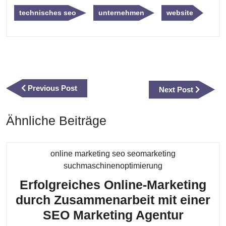
technisches seo
unternehmen
website
Beitragsnavigation
Previous
Previous Post
Next
Next Post
Post
Post
Ähnliche Beiträge
online marketing seo seomarketing
Kategorie
suchmaschinenoptimierung
Erfolgreiches Online-Marketing
durch Zusammenarbeit mit einer
Erfolg
SEO Marketing Agentur