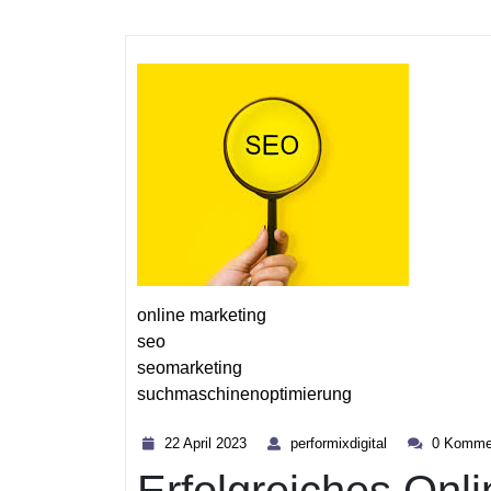
online marketing
seo
seomarketing
suchmaschinenoptimierung
Kategorie
22
performixdigital
22 April 2023
performixdigital
0 Komme
April
2023