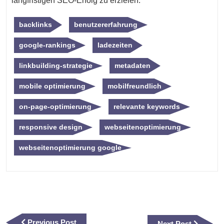
langfristigen SEO-Erfolg zu erzielen.
backlinks
benutzererfahrung
google-rankings
ladezeiten
linkbuilding-strategie
metadaten
mobile optimierung
mobilfreundlich
on-page-optimierung
relevante keywords
responsive design
webseitenoptimierung
webseitenoptimierung google
Beitragsnavigation
Previous
Previous Post
Next
Next Post