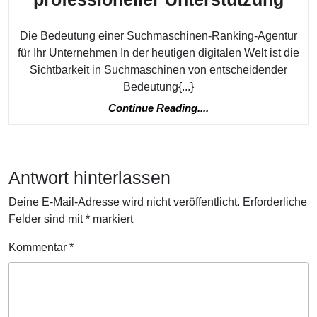
Bed
Die Bedeutung einer Suchmaschinen-Ranking-Agentur
eine
für Ihr Unternehmen In der heutigen digitalen Welt ist die
Suc
Sichtbarkeit in Suchmaschinen von entscheidender
Ran
Bedeutung{...}
Age
Continue
Continue Reading....
für
Reading....
Ihr
Unt
Antwort hinterlassen
Max
Deine E-Mail-Adresse wird nicht veröffentlicht.
Erforderliche
Sie
Felder sind mit
*
markiert
Ihre
Kommentar
*
Onl
Sich
mit
prof