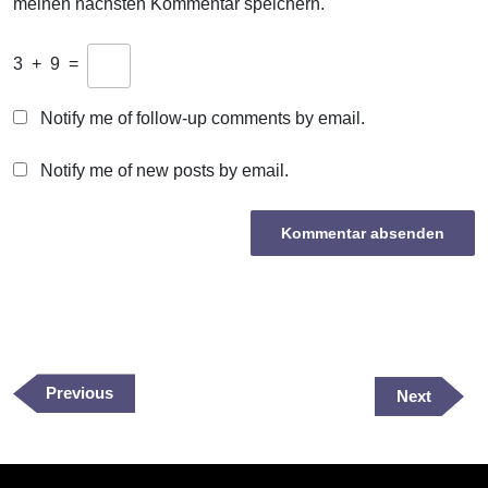
meinen nächsten Kommentar speichern.
3
+
9
=
Notify me of follow-up comments by email.
Notify me of new posts by email.
Beitragsnavigation
Previous
Previous
Next
Next
Post
Post