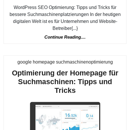
Suc
WordPress SEO Optimierung: Tipps und Tricks für
bessere Suchmaschinenplatzierungen In der heutigen
digitalen Welt ist es für Unternehmen und Website-
Betreiber{...}
Continue
Continue Reading....
Reading....
Kategor
google homepage suchmaschinenoptimierung
Optimierung der Homepage für
Suchmaschinen: Tipps und
Optimierung
Tricks
der
Homepage
für
Suchmaschinen