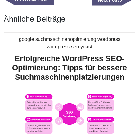
Post
Post
Ähnliche Beiträge
google suchmaschinenoptimierung wordpress
Kategorie
wordpress seo yoast
Erfolgreiche WordPress SEO-
Optimierung: Tipps für bessere
Erf
Suchmaschinenplatzierungen
Wor
SEO
Opt
Tip
für
bes