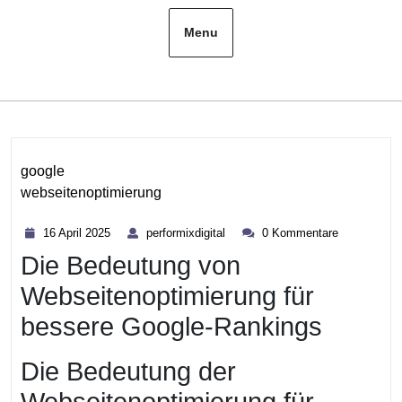
Menu
google
webseitenoptimierung
Kategorie
16
performixdigital
16 April 2025
performixdigital
0 Kommentare
April
Die Bedeutung von
2025
Webseitenoptimierung für
bessere Google-Rankings
Die Bedeutung der