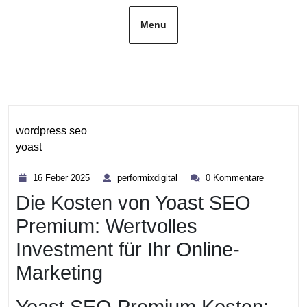
Menu
wordpress seo
yoast
Kategorie
16
performixdigital
16 Feber 2025
performixdigital
0 Kommentare
Feber
Die Kosten von Yoast SEO
2025
Premium: Wertvolles
Investment für Ihr Online-
Marketing