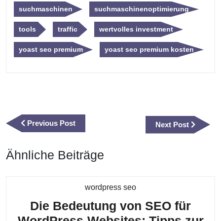
suchmaschinen
suchmaschinenoptimierung
tools
traffic
wertvolles investment
yoast seo premium
yoast seo premium kosten
Beitragsnavigation
Previous
Previous Post
Next
Next Post
Post
Post
Ähnliche Beiträge
Kategorie
wordpress seo
Die Bedeutung von SEO für
WordPress-Websites: Tipps zur