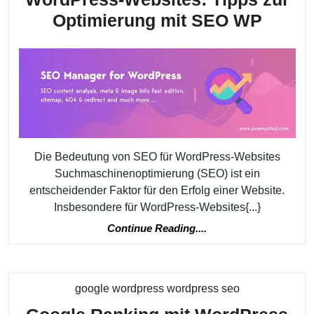
Die
Optimierung mit SEO WP
Bedeu
von
SEO
für
WordP
Websi
Die Bedeutung von SEO für WordPress-Websites
Tipps
Suchmaschinenoptimierung (SEO) ist ein
zur
entscheidender Faktor für den Erfolg einer Website.
Optim
Insbesondere für WordPress-Websites{...}
mit
Continue
Continue Reading....
Reading....
SEO
WP
Kategorie
google wordpress wordpress seo