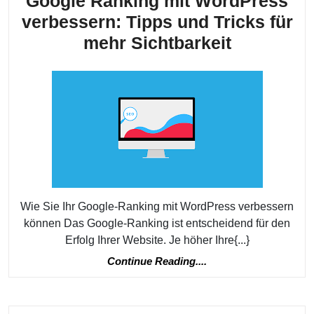
Google Ranking mit WordPress
verbessern: Tipps und Tricks für
Google
mehr Sichtbarkeit
Ranking
mit
WordPres
verbesser
Tipps
und
Tricks
Wie Sie Ihr Google-Ranking mit WordPress verbessern
für
können Das Google-Ranking ist entscheidend für den
mehr
Erfolg Ihrer Website. Je höher Ihre{...}
Sichtbarke
Continue
Continue Reading....
Reading....