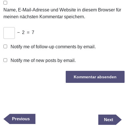
Name, E-Mail-Adresse und Website in diesem Browser für
meinen nächsten Kommentar speichern.
−
2
=
7
Notify me of follow-up comments by email.
Notify me of new posts by email.
Beitragsnavigation
Previous
Previous
Next
Next
Post
Post