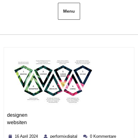
Menu
designen
websiten
Kategorie
16
performixdigital
16 April 2024
performixdigital
0 Kommentare