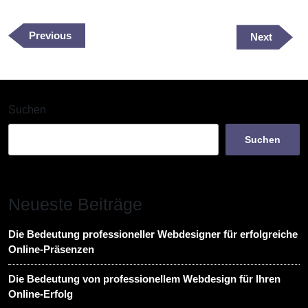
Beitragsnavigation
Previous
Previous
Next
Next
Post
Post
Suchen
Suchen
Neueste Beiträge
Die Bedeutung professioneller Webdesigner für erfolgreiche
Online-Präsenzen
Die Bedeutung von professionellem Webdesign für Ihren
Online-Erfolg