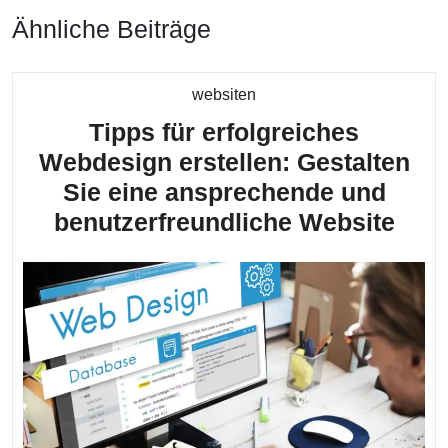
Ähnliche Beiträge
Kategorie
websiten
Tipps für erfolgreiches
Webdesign erstellen: Gestalten
Sie eine ansprechende und
Tipp
benutzerfreundliche Website
für
erfo
Web
erst
Gest
Sie
eine