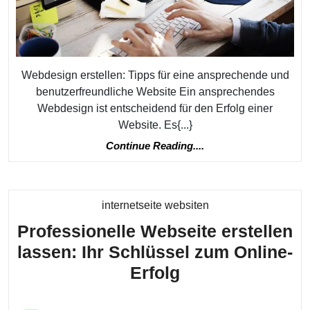
ans
und
benu
Web
Webdesign erstellen: Tipps für eine ansprechende und
benutzerfreundliche Website Ein ansprechendes
Webdesign ist entscheidend für den Erfolg einer
Website. Es{...}
Continue
Continue Reading....
Reading....
Kategorie
internetseite websiten
Professionelle Webseite erstellen
lassen: Ihr Schlüssel zum Online-
Professionelle
Erfolg
Webseite