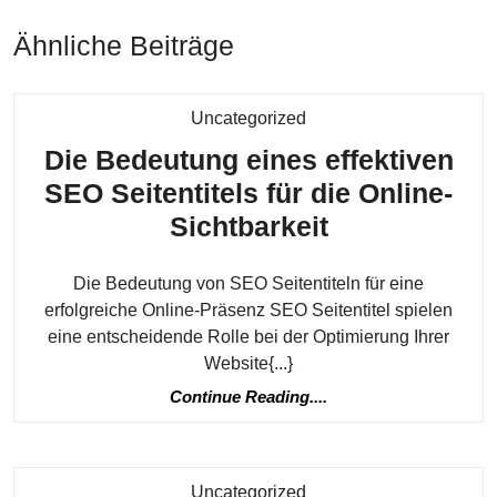
Post
Ähnliche Beiträge
Kategorie
Uncategorized
Die Bedeutung eines effektiven
SEO Seitentitels für die Online-
Die
Sichtbarkeit
Bedeutung
Die Bedeutung von SEO Seitentiteln für eine
eines
erfolgreiche Online-Präsenz SEO Seitentitel spielen
effektiven
eine entscheidende Rolle bei der Optimierung Ihrer
SEO
Website{...}
Seitentitels
Continue
Continue Reading....
für
Reading....
die
Online-
Kategorie
Uncategorized