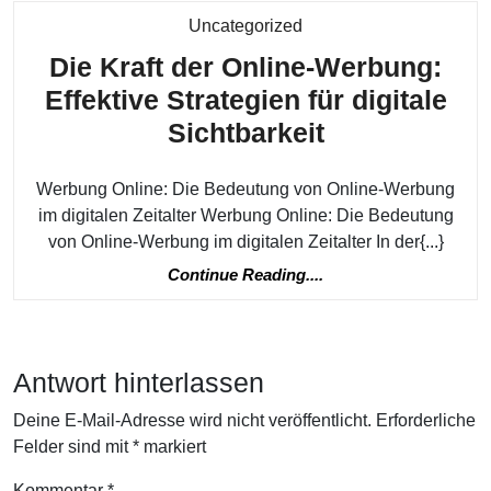
Kategorie
Uncategorized
Die Kraft der Online-Werbung:
Effektive Strategien für digitale
Die
Sichtbarkeit
Kraft
Werbung Online: Die Bedeutung von Online-Werbung
der
im digitalen Zeitalter Werbung Online: Die Bedeutung
Online-
von Online-Werbung im digitalen Zeitalter In der{...}
Werbung:
Continue
Continue Reading....
Effektive
Reading....
Strategien
für
Antwort hinterlassen
digitale
Deine E-Mail-Adresse wird nicht veröffentlicht.
Erforderliche
Sichtbarkeit
Felder sind mit
*
markiert
Kommentar
*