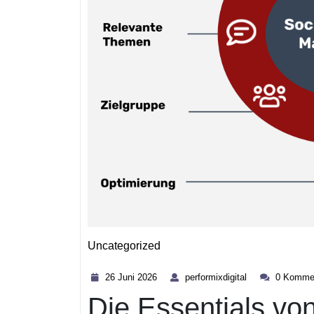
Uncategorized
Kategorie
26
performixdigital
26 Juni 2026
performixdigital
0 Komme
Juni
Die Essentials vo
2026