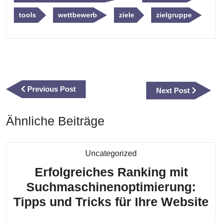
tools
wettbewerb
ziele
zielgruppe
Beitragsnavigation
Previous
Previous Post
Next
Next Post
Post
Post
Ähnliche Beiträge
Kategorie
Uncategorized
Erfolgreiches Ranking mit
Suchmaschinenoptimierung:
Er
Tipps und Tricks für Ihre Website
Ra