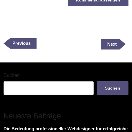
Beitragsnavigation
Previous
Previous
Next
Next
Post
Post
Suchen
Suchen
Neueste Beiträge
Die Bedeutung professioneller Webdesigner für erfolgreiche