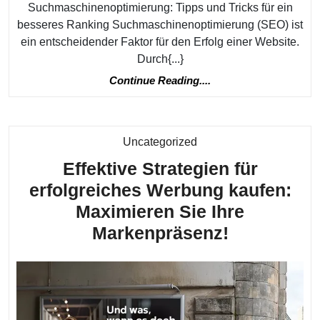
Suchmaschinenoptimierung: Tipps und Tricks für ein
mi
besseres Ranking Suchmaschinenoptimierung (SEO) ist
Su
ein entscheidender Faktor für den Erfolg einer Website.
Ti
Durch{...}
u
Continue
Continue Reading....
Tr
Reading....
fü
Ih
Kategorie
Uncategorized
We
Effektive Strategien für
erfolgreiches Werbung kaufen:
Maximieren Sie Ihre
Effektive
Markenpräsenz!
Strategien
für
erfolgreic
Werbung