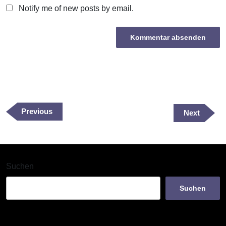
Notify me of new posts by email.
Beitragsnavigation
Previous
Previous
Next
Next
Post
Post
Suchen
Suchen