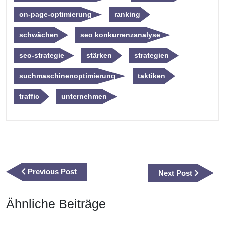
on-page-optimierung
ranking
schwächen
seo konkurrenzanalyse
seo-strategie
stärken
strategien
suchmaschinenoptimierung
taktiken
traffic
unternehmen
Beitragsnavigation
Previous
Previous Post
Next
Next Post
Post
Post
Ähnliche Beiträge