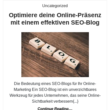
Kategorie
Uncategorized
Optimiere deine Online-Präsenz
Opt
mit einem effektiven SEO-Blog
dei
Onl
Prä
mit
ein
eff
SE
Blo
Die Bedeutung eines SEO-Blogs für Ihr Online-
Marketing Ein SEO-Blog ist ein unverzichtbares
Werkzeug für jedes Unternehmen, das seine Online-
Sichtbarkeit verbessern{...}
Continue
Continue Reading....