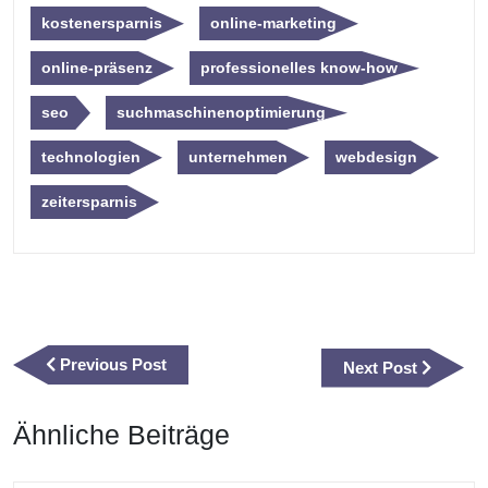
kostenersparnis
online-marketing
online-präsenz
professionelles know-how
seo
suchmaschinenoptimierung
technologien
unternehmen
webdesign
zeitersparnis
Beitragsnavigation
Previous
Previous Post
Next
Next Post
Post
Post
Ähnliche Beiträge