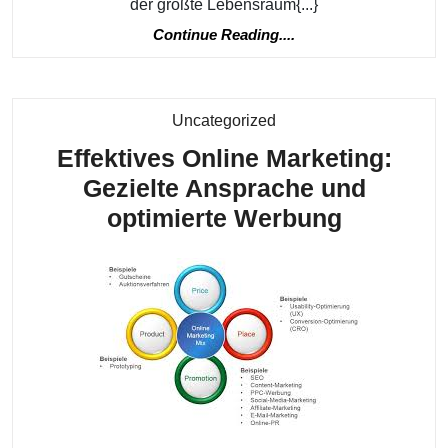
der größte Lebensraum{...}
der
Continue
Continue Reading....
Küstenregio
Reading....
und
Tiefsee
Kategorie
Uncategorized
Effektives Online Marketing:
Gezielte Ansprache und
Effektive
optimierte Werbung
Online
Marketin
Gezielte
Ansprac
und
optimier
Werbun