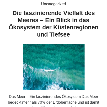
Kategorie
Uncategorized
Die faszinierende Vielfalt des
Meeres – Ein Blick in das
Ökosystem der Küstenregionen
Die
und Tiefsee
faszinierend
Vielfalt
des
Meeres
–
Ein
Blick
in
Das Meer – Ein faszinierendes Ökosystem Das Meer
das
bedeckt mehr als 70% der Erdoberfläche und ist damit
Ökosystem