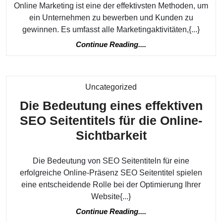
Online Marketing ist eine der effektivsten Methoden, um
ein Unternehmen zu bewerben und Kunden zu
gewinnen. Es umfasst alle Marketingaktivitäten,{...}
Continue
Continue Reading....
Reading....
Kategorie
Uncategorized
Die Bedeutung eines effektiven
SEO Seitentitels für die Online-
Die
Sichtbarkeit
Bedeutung
Die Bedeutung von SEO Seitentiteln für eine
eines
erfolgreiche Online-Präsenz SEO Seitentitel spielen
effektiven
eine entscheidende Rolle bei der Optimierung Ihrer
SEO
Website{...}
Seitentitels
Continue
Continue Reading....
Reading....