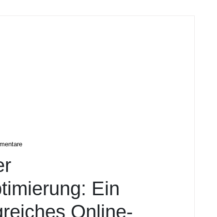
tal
mentare
er
imierung: Ein
lgreiches Online-