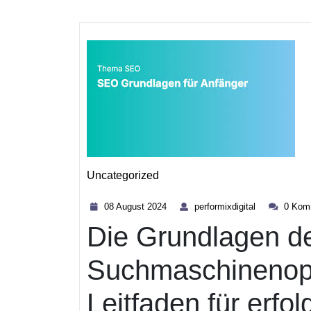
Uncategorized
Kategorie
08
performixdigi
08 August 2024
performixdigital
0 Kom
August
Die Grundlagen d
2024
Suchmaschinenopt
Leitfaden für erfo