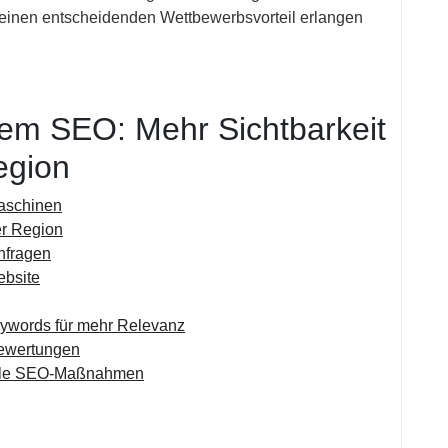
einen entscheidenden Wettbewerbsvorteil erlangen
alem SEO: Mehr Sichtbarkeit
egion
maschinen
er Region
nfragen
ebsite
eywords für mehr Relevanz
Bewertungen
okale SEO-Maßnahmen