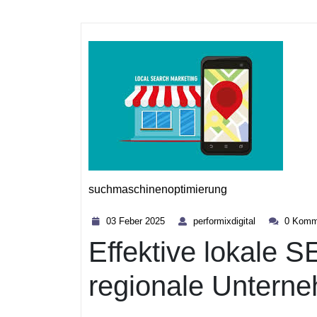
suchmaschinenoptimierung
Kategorie
03
performixdigita
03 Feber 2025
performixdigital
0 Komm
Feber
Effektive lokale S
2025
regionale Untern