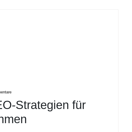
l
entare
EO-Strategien für
ehmen