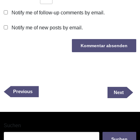
Notify me of follow-up comments by email.
Notify me of new posts by email.
Beitragsnavigation
Previous
Previous
Next
Next
Post
Post
Suchen
Suchen