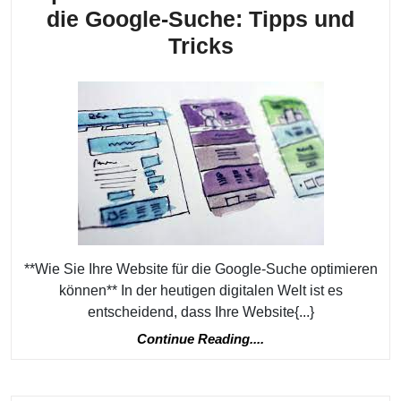
die Google-Suche: Tipps und
Optimieren
Tricks
Sie
Ihre
Website
für
die
Google-
Suche:
Tipps
**Wie Sie Ihre Website für die Google-Suche optimieren
und
können** In der heutigen digitalen Welt ist es
Tricks
entscheidend, dass Ihre Website{...}
Continue
Continue Reading....
Reading....