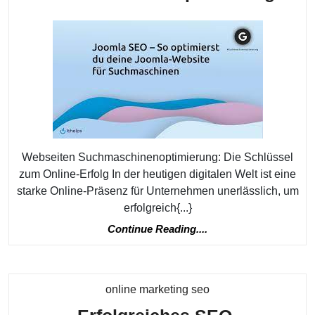
Onli
Mark
Die
Bede
der
Webs
Such
Webseiten Suchmaschinenoptimierung: Die Schlüssel
zum Online-Erfolg In der heutigen digitalen Welt ist eine
starke Online-Präsenz für Unternehmen unerlässlich, um
erfolgreich{...}
Continue
Continue Reading....
Reading....
Kategorie
online marketing seo