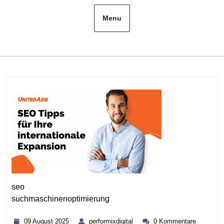
Menu
seo
suchmaschinenoptimierung
Kategorie
09
performixdigital
09 August 2025
performixdigital
0 Kommentare