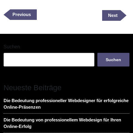
Beitragsnavigation
Previous
Previous
Next
Next
Post
Post
Suchen
Suchen
Neueste Beiträge
Die Bedeutung professioneller Webdesigner für erfolgreiche
Online-Präsenzen
Die Bedeutung von professionellem Webdesign für Ihren
Online-Erfolg