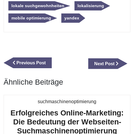
lokale suchgewohnheiten
lokalisierung
mobile optimierung
yandex
Beitragsnavigation
Previous
Previous Post
Next
Next Post
Post
Post
Ähnliche Beiträge
Kategorie
suchmaschinenoptimierung
Erfolgreiches Online-Marketing:
Die Bedeutung der Webseiten-
Erfo
Suchmaschinenoptimierung