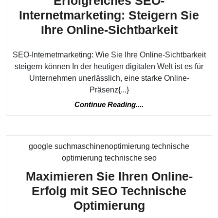
Erfolgreiches SEO-
Internetmarketing: Steigern Sie
Erfolg
Ihre Online-Sichtbarkeit
SEO-
SEO-Internetmarketing: Wie Sie Ihre Online-Sichtbarkeit
Intern
steigern können In der heutigen digitalen Welt ist es für
Steige
Unternehmen unerlässlich, eine starke Online-
Sie
Präsenz{...}
Ihre
Continue
Continue Reading....
Online
Reading....
Sichtba
google suchmaschinenoptimierung technische
Kategorie
optimierung technische seo
Maximieren Sie Ihren Online-
Erfolg mit SEO Technische
Maximieren
Optimierung