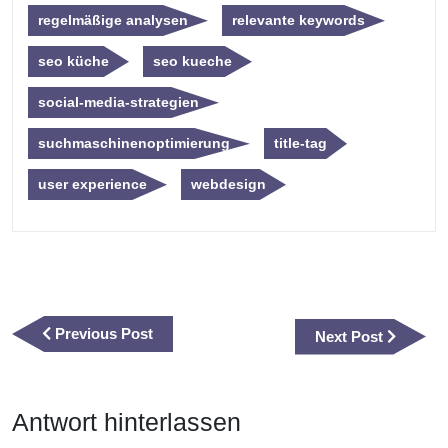
regelmäßige analysen
relevante keywords
seo küche
seo kueche
social-media-strategien
suchmaschinenoptimierung
title-tag
user experience
webdesign
Beitragsnavigation
Previous
Previous Post
Next
Next Post
Post
Post
Antwort hinterlassen