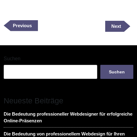
Beitragsnavigation
Previous
Previous
Next
Next
Post
Post
Suchen
Suchen
Neueste Beiträge
Die Bedeutung professioneller Webdesigner für erfolgreiche
Online-Präsenzen
Die Bedeutung von professionellem Webdesign für Ihren