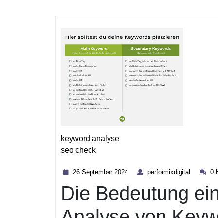
keyword analyse
seo check
Kategorie
26
performix
26 September 2024
performixdigital
0 
September
Die Bedeutung ei
2024
Analyse von Keyw