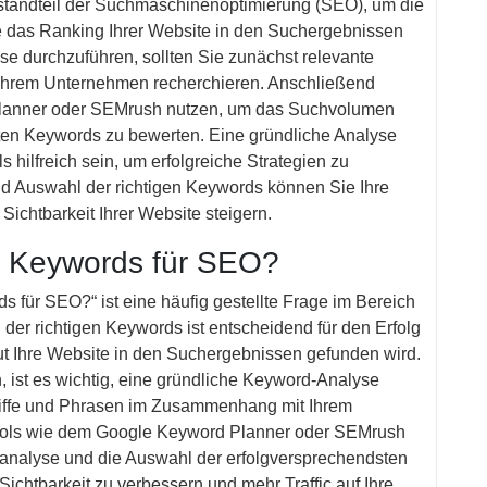
standteil der Suchmaschinenoptimierung (SEO), um die
die das Ranking Ihrer Website in den Suchergebnissen
e durchzuführen, sollten Sie zunächst relevante
hrem Unternehmen recherchieren. Anschließend
Planner oder SEMrush nutzen, um das Suchvolumen
ten Keywords zu bewerten. Eine gründliche Analyse
 hilfreich sein, um erfolgreiche Strategien zu
und Auswahl der richtigen Keywords können Sie Ihre
ichtbarkeit Ihrer Website steigern.
en Keywords für SEO?
ds für SEO?“ ist eine häufig gestellte Frage im Bereich
er richtigen Keywords ist entscheidend für den Erfolg
ut Ihre Website in den Suchergebnissen gefunden wird.
 ist es wichtig, eine gründliche Keyword-Analyse
griffe und Phrasen im Zusammenhang mit Ihrem
Tools wie dem Google Keyword Planner oder SEMrush
analyse und die Auswahl der erfolgversprechendsten
ichtbarkeit zu verbessern und mehr Traffic auf Ihre