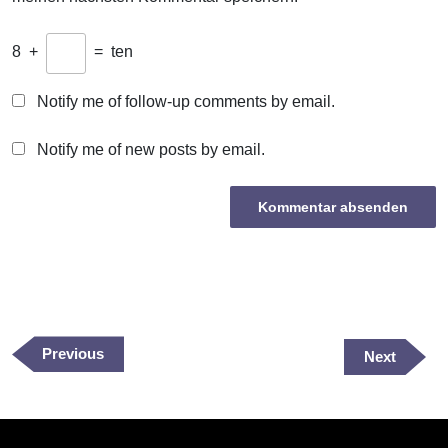
8
+
=
ten
Notify me of follow-up comments by email.
Notify me of new posts by email.
Beitragsnavigation
Previous
Previous
Next
Next
Post
Post