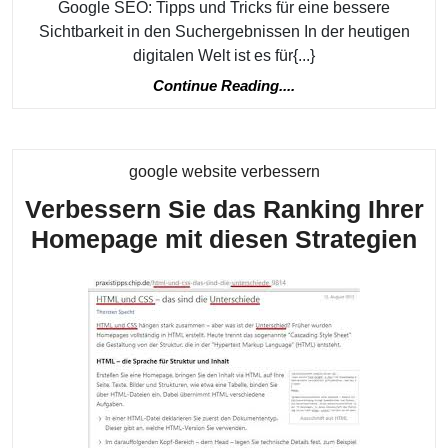
Google SEO: Tipps und Tricks für eine bessere
un
Sichtbarkeit in den Suchergebnissen In der heutigen
Tri
digitalen Welt ist es für{...}
für
Continue
Continue Reading....
Reading....
de
Erf
Kategorie
google website verbessern
Verbessern Sie das Ranking Ihrer
Ve
Homepage mit diesen Strategien
Si
da
Ra
Ih
Ho
mi
di