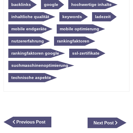
backlinks
google
hochwertige inhalte
inhaltliche qualität
keywords
ladezeit
mobile endgeräte
mobile optimierung
nutzererfahrung
rankingfaktoren
rankingfaktoren google
ssl-zertifikate
suchmaschinenoptimierung
technische aspekte
Beitragsnavigation
Previous
Previous Post
Next
Next Post
Post
Post