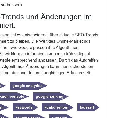
g verbessern.
O-Trends und Änderungen im
iert.
sern, ist es entscheidend, über aktuelle SEO-Trends
iert zu bleiben. Die Welt des Online-Marketings
chinen wie Google passen ihre Algorithmen
ntwicklungen informiert, kann man frühzeitig auf
tegie entsprechend anpassen. Durch das Aufgreifen
on Algorithmus-Änderungen kann man sicherstellen,
ing abschneidet und langfristigen Erfolg erzielt.
g
google analytics
earch console
google-ranking
ren
keywords
konkurrenten
ladezeit