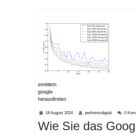
ermitteln
google
herausfinden
Kategorie
18
performixdigi
18 August 2024
performixdigital
0 Kom
August
Wie Sie das Googl
2024