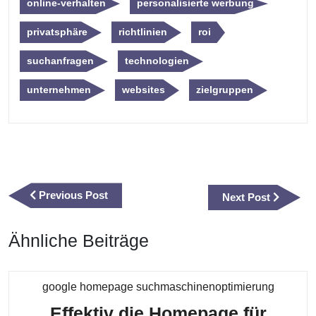
online-verhalten
personalisierte werbung
privatsphäre
richtlinien
roi
suchanfragen
technologien
unternehmen
websites
zielgruppen
Beitragsnavigation
Previous
Previous Post
Next
Next Post
Post
Post
Ähnliche Beiträge
Kategor
google homepage suchmaschinenoptimierung
Effektiv die Homepage für