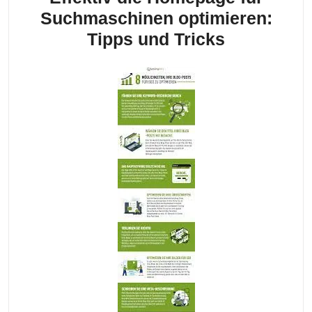
Suchmaschinen optimieren:
Effektiv
Tipps und Tricks
die
Homepag
für
Suchmasc
optimieren
Tipps
und
Tricks