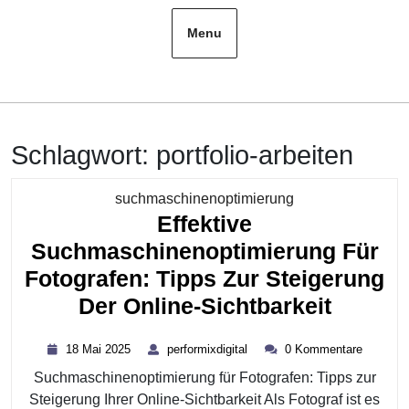
Menu
Schlagwort:
portfolio-arbeiten
Kategorie
suchmaschinenoptimierung
Effektive
Suchmaschinenoptimierung Für
Fotografen: Tipps Zur Steigerung
Effekti
Der Online-Sichtbarkeit
Suchma
18
performixdigital
18 Mai 2025
performixdigital
0 Kommentare
Für
Mai
Suchmaschinenoptimierung für Fotografen: Tipps zur
2025
Fotogr
Steigerung Ihrer Online-Sichtbarkeit Als Fotograf ist es