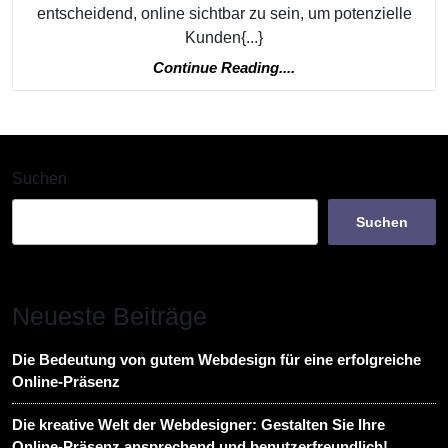
Tipps
entscheidend, online sichtbar zu sein, um potenzielle
Zur
Kunden{...}
Steige
Continue
Continue Reading....
Reading....
Der
Online-
Sichtba
Suchen
Suchen
Neueste Beiträge
Die Bedeutung von gutem Webdesign für eine erfolgreiche
Online-Präsenz
Die kreative Welt der Webdesigner: Gestalten Sie Ihre
Online-Präsenz ansprechend und benutzerfreundlich!