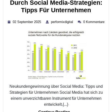
Durch Social Media-Strategien:
Und
Effekti
Tipps Für Unternehmen
Strateg
Neuku
02
performixdigital
02 September 2025
performixdigital
0 Kommentare
Durch
September
2025
Social
Media-
Strateg
Tipps
Für
Unter
Neukundengewinnung über Social Media: Tipps und
Strategien für Unternehmen Social Media hat sich zu
einem unverzichtbaren Instrument für Unternehmen
entwickelt,{...}
Continue
Continue Reading....