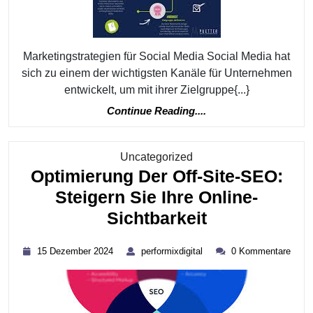
Erfolg
Marketingstrategien für Social Media Social Media hat
sich zu einem der wichtigsten Kanäle für Unternehmen
entwickelt, um mit ihrer Zielgruppe{...}
Continue
Continue Reading....
Reading....
Kategorie
Uncategorized
Optimierung Der Off-Site-SEO:
Steigern Sie Ihre Online-
Optimierung
Sichtbarkeit
Der
15
performixdigital
15 Dezember 2024
performixdigital
0 Kommentare
Off-
Dezember
2024
Site-
SEO: