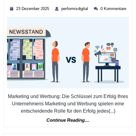
Synergie
23
performixdigital
23 Dezember 2025
performixdigital
0 Kommentare
Von
Dezember
2025
Marketing
Und
Werbung:
Erfolgsfakt
Für
Ihr
Unternehm
Marketing und Werbung: Die Schlüssel zum Erfolg Ihres
Unternehmens Marketing und Werbung spielen eine
entscheidende Rolle für den Erfolg jedes{...}
Continue
Continue Reading....
Reading....