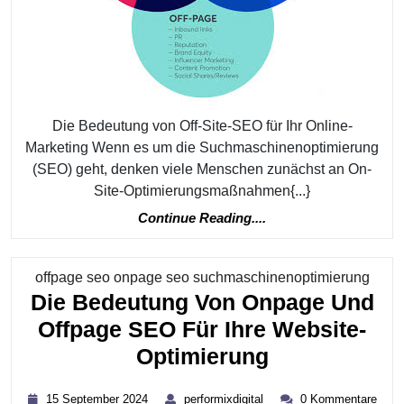
Steigern
Sie
Ihre
Online-
Sichtbarkeit
Die Bedeutung von Off-Site-SEO für Ihr Online-
Marketing Wenn es um die Suchmaschinenoptimierung
(SEO) geht, denken viele Menschen zunächst an On-
Site-Optimierungsmaßnahmen{...}
Continue
Continue Reading....
Reading....
Kateg
offpage seo onpage seo suchmaschinenoptimierung
Die Bedeutung Von Onpage Und
Offpage SEO Für Ihre Website-
Die
Optimierung
Bedeutung
15
performixdigital
15 September 2024
performixdigital
0 Kommentare