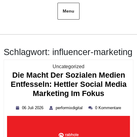
Menu
Schlagwort:
influencer-marketing
Kategorie
Uncategorized
Die Macht Der Sozialen Medien
Entfesseln: Hettler Social Media
Die
Marketing Im Fokus
Macht
06
performixdigital
06 Juli 2026
performixdigital
0 Kommentare
Der
Juli
2026
Sozialen
Medien