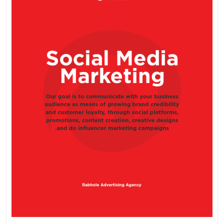
Entfesse
Hettler
Social
Media
Marketin
Im
Fokus