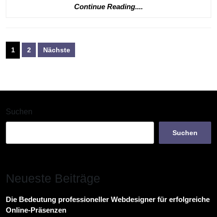
Continue
Continue Reading....
Reading....
Seitennummerierung
1
2
Nächste
der
Beiträge
Suchen
Suchen
Neueste Beiträge
Die Bedeutung professioneller Webdesigner für erfolgreiche
Online-Präsenzen