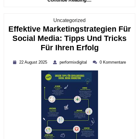
Reading....
Kategorie
Uncategorized
Effektive Marketingstrategien Für
Social Media: Tipps Und Tricks
Effektive
Für Ihren Erfolg
Marketings
22
performixdigital
22 August 2025
performixdigital
0 Kommentare
Für
August
2025
Social
Media:
Tipps
Und
Tricks
Für
Ihren