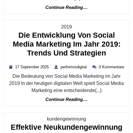
Continue
Continue Reading....
Reading....
Kategorie
2019
Die Entwicklung Von Social
Media Marketing Im Jahr 2019:
Die
Trends Und Strategien
Entwic
17
performixdigital
17 September 2025
performixdigital
0 Kommentare
Von
September
Die Bedeutung von Social Media Marketing im Jahr
2025
Social
2019 In der heutigen digitalen Welt spielt Social Media
Media
Marketing eine entscheidende{...}
Marketi
Continue
Continue Reading....
Im
Reading....
Jahr
Kategorie
kundengewinnung
2019:
Effektive Neukundengewinnung
Trends