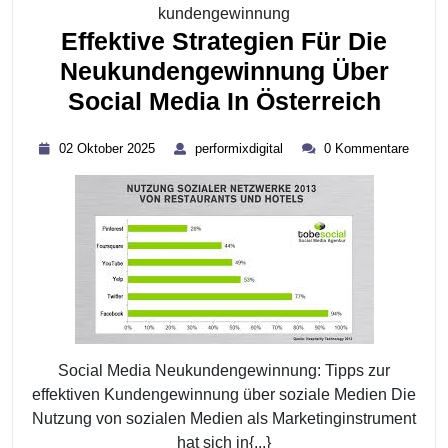
Kategorie
kundengewinnung
Effektive Strategien Für Die
Neukundengewinnung Über
Effek
Social Media In Österreich
Strat
02
performixdigital
02 Oktober 2025
performixdigital
0 Kommentare
Für
Oktober
2025
Die
Neuk
Über
Socia
Medi
In
Öster
Social Media Neukundengewinnung: Tipps zur
effektiven Kundengewinnung über soziale Medien Die
Nutzung von sozialen Medien als Marketinginstrument
hat sich in{...}