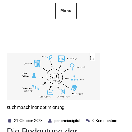
Menu
suchmaschinenoptimierung
Kategorie
21
performixdigital
21 Oktober 2023
performixdigital
0 Kommentare
Oktober
Die Bedeutung der
2023