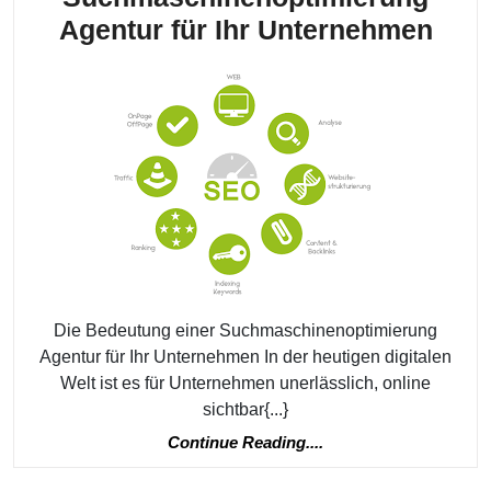
Die
Agentur für Ihr Unternehmen
Vort
eine
prof
Suc
Agen
für
Ihr
Unt
Die Bedeutung einer Suchmaschinenoptimierung
Agentur für Ihr Unternehmen In der heutigen digitalen
Welt ist es für Unternehmen unerlässlich, online
sichtbar{...}
Continue
Continue Reading....
Reading....