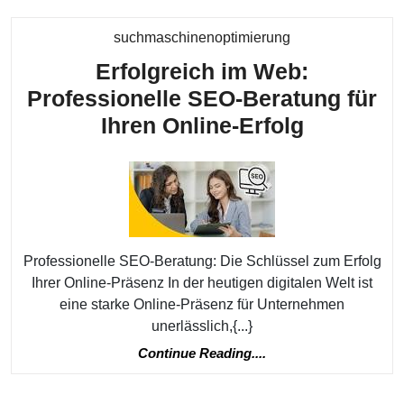
Kategorie
suchmaschinenoptimierung
Erfolgreich im Web:
Professionelle SEO-Beratung für
Erfolgrei
Ihren Online-Erfolg
im
Web:
Professio
SEO-
Beratung
Professionelle SEO-Beratung: Die Schlüssel zum Erfolg
für
Ihrer Online-Präsenz In der heutigen digitalen Welt ist
eine starke Online-Präsenz für Unternehmen
Ihren
unerlässlich,{...}
Online-
Continue
Continue Reading....
Erfolg
Reading....