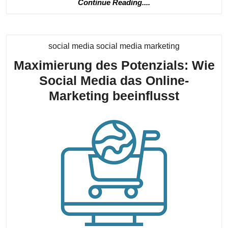
Continue
Continue Reading....
Vort
Reading....
eine
Agen
Kategorie
social media social media marketing
für
Maximierung des Potenzials: Wie
Ihr
Social Media das Online-
Unt
Maximi
Marketing beeinflusst
des
Potenzia
Wie
Social
Media
das
Online-
Marketi