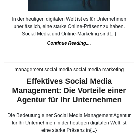
digitale
Marketingst
In der heutigen digitalen Welt ist es für Unternehmen
für
unerlässlich, eine starke Online-Präsenz zu haben.
Ihr
Social Media und Online-Marketing sind{...}
Unternehm
Continue
Continue Reading....
Reading....
Katego
management social media social media marketing
Effektives Social Media
Management: Die Vorteile einer
Effe
Agentur für Ihr Unternehmen
Soci
Die Bedeutung einer Social Media Management Agentur
Med
für Ihr Unternehmen In der heutigen digitalen Welt ist
Man
eine starke Präsenz in{...}
Die