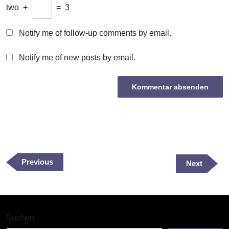
two
+
=
3
Notify me of follow-up comments by email.
Notify me of new posts by email.
Beitragsnavigation
Previous
Previous
Next
Next
Post
Post
Suchen