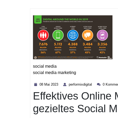
social media
social media marketing
Kategorie
08
performixdigital
08 Mai 2023
performixdigital
0 Kommen
Mai
Effektives Online
2023
gezieltes Social 