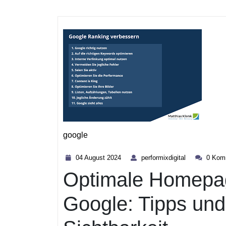
google
Kategorie
04
performixdigi
04 August 2024
performixdigital
0 Kom
August
Optimale Homepag
2024
Google: Tipps und