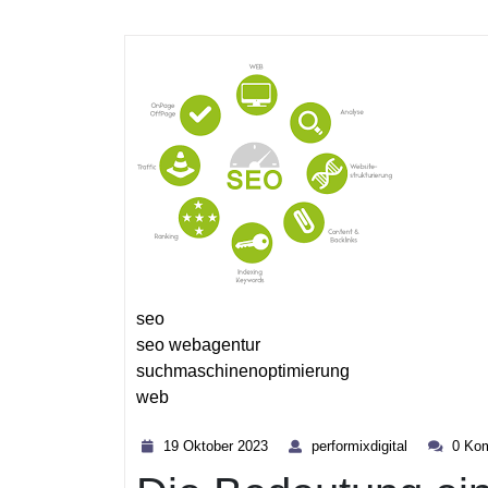
seo
seo webagentur
suchmaschinenoptimierung
web
Kategorie
19
performixdig
19 Oktober 2023
performixdigital
0 Ko
Oktober
2023