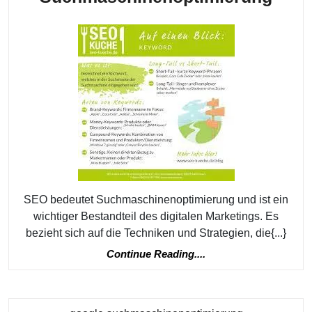
bede
Maxi
Sich
und
Onli
Erfo
durc
Such
SEO bedeutet Suchmaschinenoptimierung und ist ein
wichtiger Bestandteil des digitalen Marketings. Es
bezieht sich auf die Techniken und Strategien, die{...}
Continue
Continue Reading....
Reading....