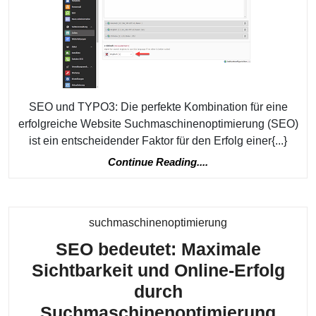
Op
fü
T
We
SEO und TYPO3: Die perfekte Kombination für eine
erfolgreiche Website Suchmaschinenoptimierung (SEO)
ist ein entscheidender Faktor für den Erfolg einer{...}
Continue
Continue Reading....
Reading....
Kategorie
suchmaschinenoptimierung
SEO bedeutet: Maximale
Sichtbarkeit und Online-Erfolg
durch
SEO
Suchmaschinenoptimierung