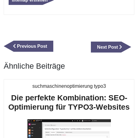
sitemap erstellen
Beitragsnavigation
Previous
Previous Post
Next
Next Post
Post
Post
Ähnliche Beiträge
Kategorie
suchmaschinenoptimierung typo3
Die perfekte Kombination: SEO-
Di
Optimierung für TYPO3-Websites
pe
Ko
S