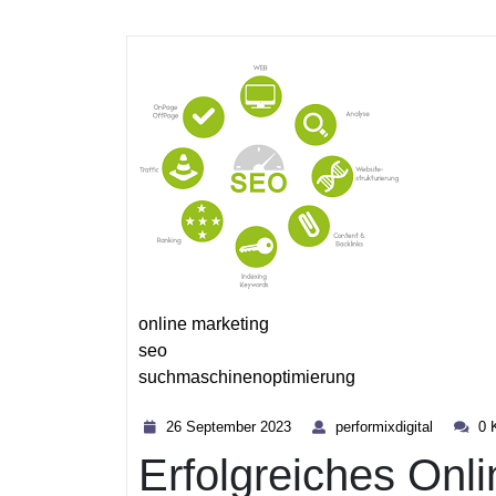
online marketing
seo
suchmaschinenoptimierung
Kategorie
26
performix
26 September 2023
performixdigital
0 
September
Erfolgreiches Onl
2023