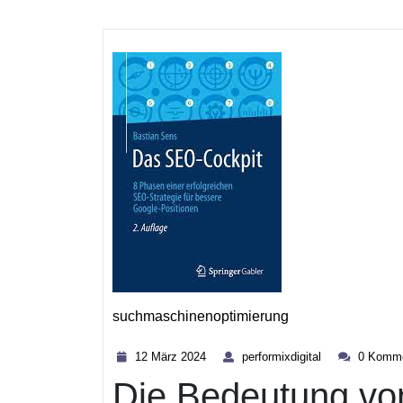
suchmaschinenoptimierung
Kategorie
12
performixdigita
12 März 2024
performixdigital
0 Komme
März
Die Bedeutung von
2024