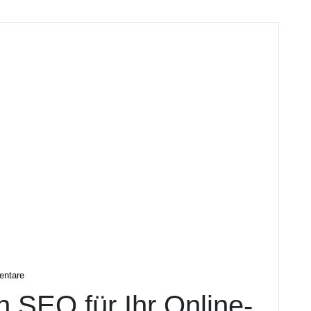
l
ntare
 SEO für Ihr Online-