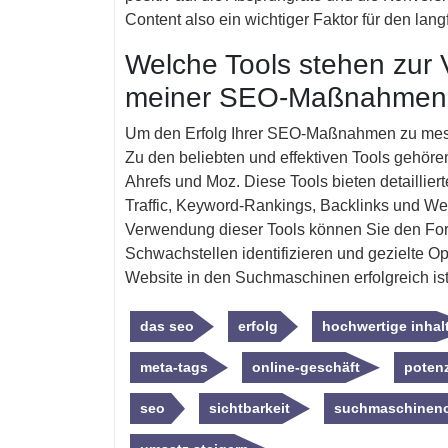
Content also ein wichtiger Faktor für den lang
Welche Tools stehen zur 
meiner SEO-Maßnahmen
Um den Erfolg Ihrer SEO-Maßnahmen zu mess
Zu den beliebten und effektiven Tools gehör
Ahrefs und Moz. Diese Tools bieten detaillie
Traffic, Keyword-Rankings, Backlinks und W
Verwendung dieser Tools können Sie den Fort
Schwachstellen identifizieren und gezielte O
Website in den Suchmaschinen erfolgreich ist
das seo
erfolg
hochwertige inhal
meta-tags
online-geschäft
potenz
seo
sichtbarkeit
suchmaschineno