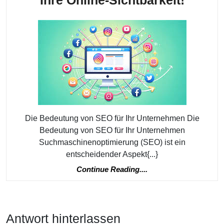
Bedeu
von
SEO
für
Ihr
Unter
Optimi
Sie
Die Bedeutung von SEO für Ihr Unternehmen Die
Bedeutung von SEO für Ihr Unternehmen
Ihre
Suchmaschinenoptimierung (SEO) ist ein
Online
entscheidender Aspekt{...}
Sichtb
Continue
Continue Reading....
Reading....
Antwort hinterlassen