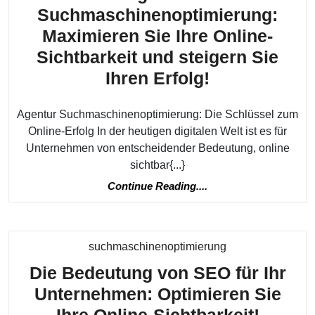
Suchmaschinenoptimierung:
Maximieren Sie Ihre Online-
Sichtbarkeit und steigern Sie
Agentur
Ihren Erfolg!
Suchmaschin
Agentur Suchmaschinenoptimierung: Die Schlüssel zum
Maximieren
Online-Erfolg In der heutigen digitalen Welt ist es für
Sie
Unternehmen von entscheidender Bedeutung, online
Ihre
sichtbar{...}
Online-
Continue
Continue Reading....
Sichtbarkeit
Reading....
und
steigern
Kategorie
suchmaschinenoptimierung
Sie
Die Bedeutung von SEO für Ihr
Ihren
Unternehmen: Optimieren Sie
Erfolg!
Die
Ihre Online-Sichtbarkeit!