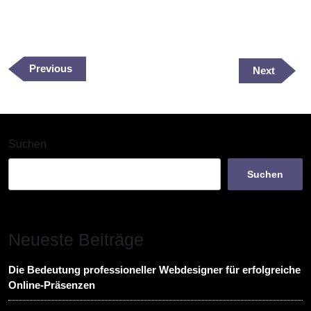
Beitragsnavigation
Previous
Previous
Next
Next
Post
Post
Suchen
Suchen
Neueste Beiträge
Die Bedeutung professioneller Webdesigner für erfolgreiche
Online-Präsenzen