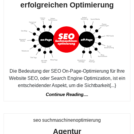
Die
erfolgreichen Optimierung
Bede
von
SEO
On-
Page-
Optim
für
Die Bedeutung der SEO On-Page-Optimierung für Ihre
Ihre
Website SEO, oder Search Engine Optimization, ist ein
Websi
entscheidender Aspekt, um die Sichtbarkeit{...}
Ein
Continue
Continue Reading....
Reading....
Leitf
zur
erfol
Kategorie
seo suchmaschinenoptimierung
Optim
Agentur