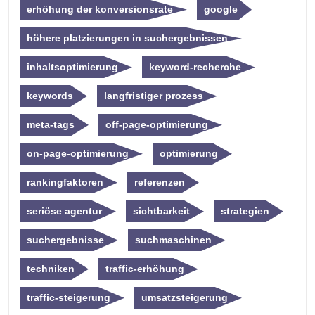
erhöhung der konversionsrate
google
höhere platzierungen in suchergebnissen
inhaltsoptimierung
keyword-recherche
keywords
langfristiger prozess
meta-tags
off-page-optimierung
on-page-optimierung
optimierung
rankingfaktoren
referenzen
seriöse agentur
sichtbarkeit
strategien
suchergebnisse
suchmaschinen
techniken
traffic-erhöhung
traffic-steigerung
umsatzsteigerung