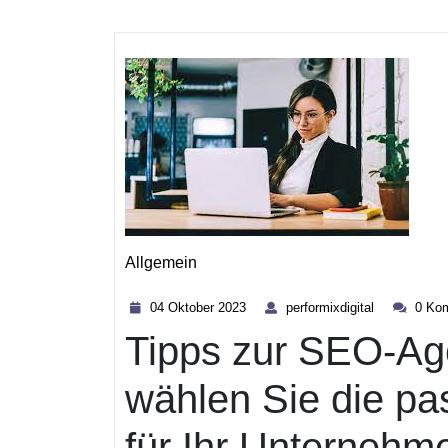
Kategorie
Allgemein
04
performixdig
04 Oktober 2023
performixdigital
0 Ko
Oktober
Tipps zur SEO-Age
2023
wählen Sie die p
für Ihr Unternehm