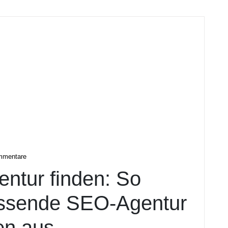
ital
mmentare
ntur finden: So
assende SEO-Agentur
en aus