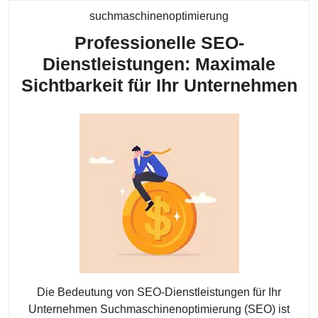
Kategorie
suchmaschinenoptimierung
Professionelle SEO-
Dienstleistungen: Maximale
Pr
Sichtbarkeit für Ihr Unternehmen
SE
Di
Ma
Si
fü
Ih
Un
Die Bedeutung von SEO-Dienstleistungen für Ihr
Unternehmen Suchmaschinenoptimierung (SEO) ist