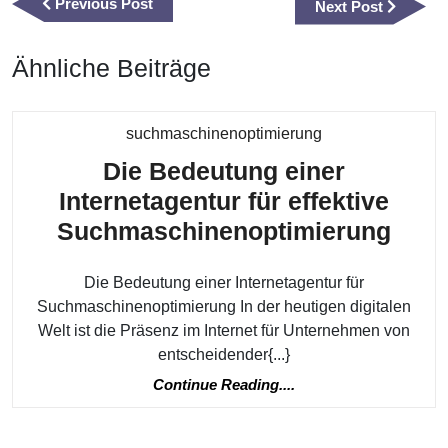
Previous
Previous Post
Next
Next Post
Post
Post
Ähnliche Beiträge
Kategorie
suchmaschinenoptimierung
Die Bedeutung einer
Internetagentur für effektive
Die
Suchmaschinenoptimierung
Bede
Die Bedeutung einer Internetagentur für
eine
Suchmaschinenoptimierung In der heutigen digitalen
Inte
Welt ist die Präsenz im Internet für Unternehmen von
für
entscheidender{...}
effek
Continue
Continue Reading....
Such
Reading....